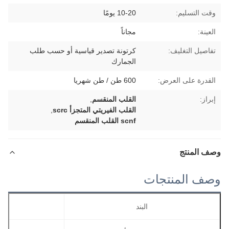
وقت التسليم:
10-20 يومًا
العينة:
مجاناً
تفاصيل التغليف:
كرتونة تصدير قياسية أو حسب طلب
الجمارك
القدرة على العرض:
600 طن / طن شهريا
إبراز:
القلب المنقسم
,
القلب الفيريتي المتجزأ scrc
,
scnf القلب المنقسم
وصف المنتج
وصف المنتجات
البند