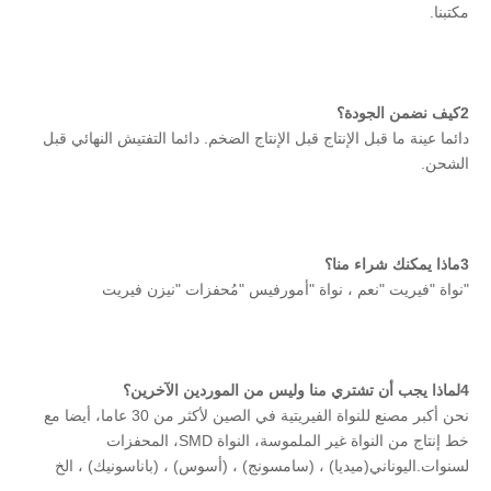
مكتبنا.
2كيف نضمن الجودة؟
دائما عينة ما قبل الإنتاج قبل الإنتاج الضخم. دائما التفتيش النهائي قبل 
الشحن.
3ماذا يمكنك شراء منا؟
"نواة "فيريت "نعم ، نواة "أمورفيس "مُحفزات "نيزن فيريت
4لماذا يجب أن تشتري منا وليس من الموردين الآخرين؟
نحن أكبر مصنع للنواة الفيريتية في الصين لأكثر من 30 عاما، أيضا مع 
خط إنتاج من النواة غير الملموسة، النواة SMD، المحفزات 
لسنوات.اليوناني(ميديا) ، (سامسونج) ، (أسوس) ، (باناسونيك) ، الخ