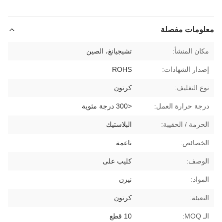
معلومات مفصلة
مكان المنشأ:
تشيجيانغ، الصين
إصدار الشهادات:
ROHS
نوع التغليف:
كرتون
درجة حرارة العمل:
<300 درجة مئوية
الحزمة / الحقيبة:
البلاستيك
الخصائص:
ناعمة
الوصف:
كليب على
المواد:
نيزن
التعبئة:
كرتون
الـ MOQ:
10 قطع