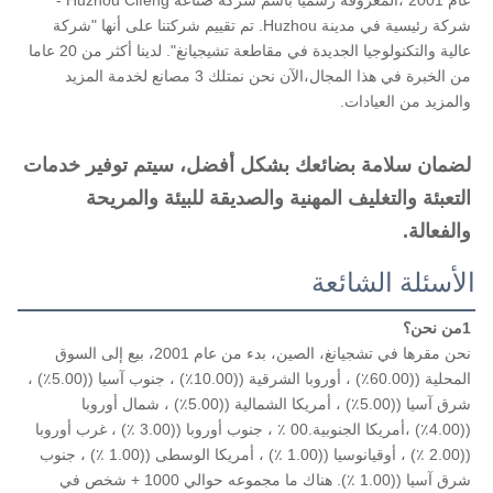
عام 2001 ،المعروفة رسميا باسم شركة صناعة Huzhou Cifeng - 
شركة رئيسية في مدينة Huzhou. تم تقييم شركتنا على أنها "شركة 
عالية والتكنولوجيا الجديدة في مقاطعة تشيجيانغ". لدينا أكثر من 20 عاما 
من الخبرة في هذا المجال،الآن نحن نمتلك 3 مصانع لخدمة المزيد 
والمزيد من العيادات.
لضمان سلامة بضائعك بشكل أفضل، سيتم توفير خدمات 
التعبئة والتغليف المهنية والصديقة للبيئة والمريحة 
والفعالة.
الأسئلة الشائعة
1من نحن؟
نحن مقرها في تشجيانغ، الصين، بدء من عام 2001، بيع إلى السوق 
المحلية ((60.00٪) ، أوروبا الشرقية ((10.00٪) ، جنوب آسيا ((5.00٪) ، 
شرق آسيا ((5.00٪) ، أمريكا الشمالية ((5.00٪) ، شمال أوروبا 
((4.00٪) ،أمريكا الجنوبية.00 ٪ ، جنوب أوروبا ((3.00 ٪) ، غرب أوروبا 
((2.00 ٪) ، أوقيانوسيا ((1.00 ٪) ، أمريكا الوسطى ((1.00 ٪) ، جنوب 
شرق آسيا ((1.00 ٪). هناك ما مجموعه حوالي 1000 + شخص في 