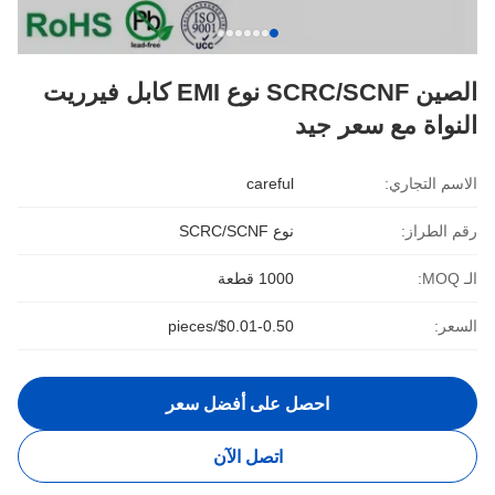
الصين SCRC/SCNF نوع EMI كابل فيرريت
النواة مع سعر جيد
الاسم التجاري:
careful
رقم الطراز:
نوع SCRC/SCNF
الـ MOQ:
1000 قطعة
السعر:
$0.01-0.50/pieces
احصل على أفضل سعر
اتصل الآن