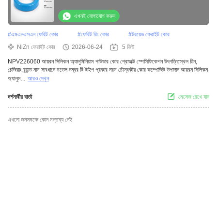
এখনই যোগাযোগ করুন
#
এমএনএসএন ফেরিট কোর
#
ফেরিট রিং কোর
#
টরয়েড ফেরাইট কোর
NiZn ফেরাইট কোর
2026-06-24
5 ভিউ
NPV226060 আয়রন সিলিকন অ্যালুমিনিয়াম পাউডার কোর প্রোডাক্ট স্পেসিফিকেশন উৎপত্তিস্থল চীন,
চেজিয়াং ব্র্যান্ড নাম সাবধানে মডেল নম্বর টি টাইপ প্রকার নরম চৌম্বকীয় কোর কম্পোজিট উপাদান আয়রন সিলিকন
অ্যালুম...
আরও দেখুন
দর্শনার্থীর বার্তা
মেসেজ রেখে যান
এখনো জনসমক্ষে কোন মন্তব্য নেই