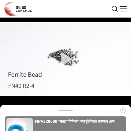
NPV226060 আয়রন সিলিকন অ্যালুমিনিয়াম পাউডার কোর