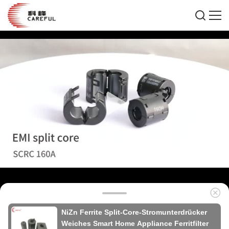
NiZn Ferrite Split-Core-Stromunterdrücker
Weiches Smart Home Appliance Ferritfilter