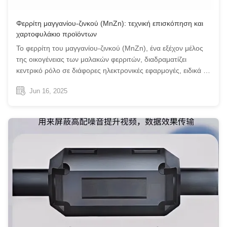
Φερρίτη μαγγανίου-ζινκού (MnZn): τεχνική επισκόπηση και
χαρτοφυλάκιο προϊόντων
Το φερρίτη του μαγγανίου-ζινκού (MnZn), ένα εξέχον μέλος
της οικογένειας των μαλακών φερριτών, διαδραματίζει
κεντρικό ρόλο σε διάφορες ηλεκτρονικές εφαρμογές, ειδικά σε
μετασχηματιστές σήματος και ισχύος.Τα εξαιρετικά
Jun 16, 2025
χαρακτηριστικά της απόδοσης την καθιστούν ιδανική
επιλογή για το σχεδιασμό ηλεκτρο...