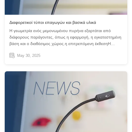
Διαφορετικοί τύποι επαγωγών και βασικά υλικά
Η γεωμετρία ενός μεμονωμένου πυρήνα εξαρτάται από
διάφορους παράγοντες, όπως η εφαρμογή, η εγκατεστημένη
βάση και ο διαθέσιμος χώρος.η επιτρεπόμενη έκθεσηΗ
φυσική σύνθεση του πυρήνα περιλαμβάνει ένα εσωτερικό
May 30, 2025
δαχτυλίδι από μέταλλα που επηρεάζουν το πεδίο και ένα
στρώμα από μη πεδίο μέταλλα.Το εξωτερ...