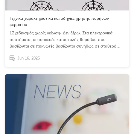
Τεχνικά χαρακτηριστικά και οδηγίες χρήσης πυρήνων
φερριτίου
1Σχεδιασμός χωρίς γείωση- Δεν ξέρω. Στα ηλεκτρονικά
συστήματα, οι συσκευές καταστολής θορύβου που
βασίζονται σε πυκνωτές βασίζονται συνήθως σε σταθερό
βρόχο γείωσης για την επίτευξη αποτελεσματικής μείωσης
Jun 16, 2025
του θορύβου.οι πυρήνες φερριτίου μπορούν να εκτελούν
λειτουργίες καταστολής θορύβου χωρίς την ...