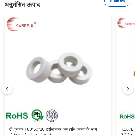
अधिक देखें
अनुशंसित उत्पाद
टी प्रकार T80*50*20 ट्रांसफार्मर कम हानि कारक के साथ
Ik107B क
टोरोइडल नैनोक्रिस्टलीय कोर
नैनोक्रि