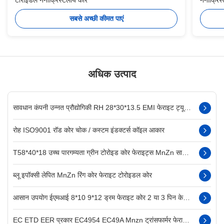
सबसे अच्छी कीमत पाएं
अधिक उत्पाद
सावधान कंपनी उन्नत प्रौद्योगिकी RH 28*30*13.5 EMI फेराइट ट्यूब NiZn केबल के लिए सामग्री टोरोइडल फेराइट कोर
रोह ISO9001 रॉड कोर चोक / कस्टम इंडक्टर्स कॉइल आकार
T58*40*18 उच्च पारगम्यता ग्रीन टोरोइड कोर फेराइट्स MnZn सामग्री
ब्लू इपॉक्सी लेपित MnZn रिंग कोर फेराइट टोरोइडल कोर
आसान उपयोग ईएमआई 8*10 9*12 ड्रम फेराइट कोर 2 या 3 पिन के साथ
EC ETD EER प्रकार EC4954 EC49A Mnzn ट्रांसफार्मर फेराइट कोर कार्टन पैकेज प्रकार