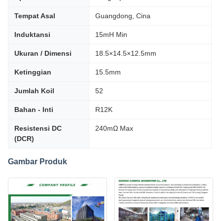
Tempat Asal
Guangdong, Cina
Induktansi
15mH Min
Ukuran / Dimensi
18.5×14.5×12.5mm
Ketinggian
15.5mm
Jumlah Koil
52
Bahan - Inti
R12K
Resistensi DC
240mΩ Max
(DCR)
Gambar Produk