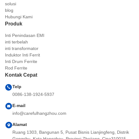
solusi
blog
Hubungi Kami
Produk
Inti Penindasan EMI
inti terbelah
inti transformator
Induktor Inti Ferrit
Inti Drum Ferrite
Rod Ferrite
Kontak Cepat
Telp
0086-138-1924-5937
E-mail
info@carefulhangzhou.com
Alamat
Ruang 1303, Bangunan 5, Pusat Bisnis Lianjingfeng, Distrik
Gongshu, Kota Hangzhou, Provinsi Zhejiang, Cina310015