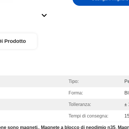
Di Prodotto
Tipo:
P
Forma:
B
Tolleranza:
±
Tempi di consegna:
15
ione sono magneti.
, 
Magnete a blocco di neodimio n35
, 
Magne