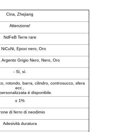
Cina, Zhejiang
Attenzione!
NdFeB Terre rare
 NiCuNi, Epoxi nero, Oro
, Argento Grigio Nero, Nero, Oro
- Sì, sì.
co, rotondo, barra, cilindro, controsucco, sfera
ecc.,
personalizzata è disponibile.
± 1%
rone di ferro di neodimio
Adesività duratura