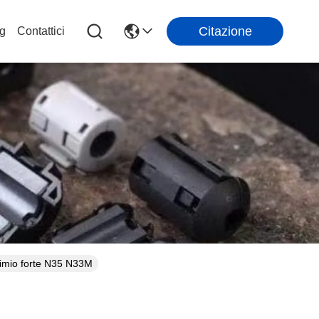
Citazione
g
Contattici
dimio forte N35 N33M