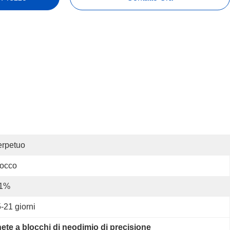
erpetuo
locco
 1%
-21 giorni
te a blocchi di neodimio di precisione