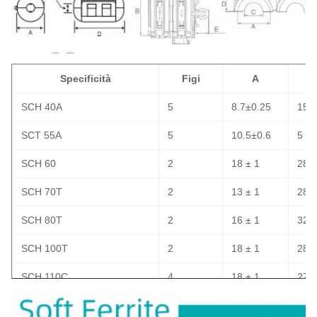
Specificità
Figi
A
SCH 40A
5
8.7±0.25
15.7
SCT 55A
5
10.5±0.6
5 ± 
SCH 60
2
18 ± 1
28 ±
SCH 70T
2
13 ± 1
28 ±
SCH 80T
2
16 ± 1
32±
SCH 100T
2
18 ± 1
28 ±
SCH 110C
4
18 ± 1
27.
SCH 140C
2
22±1
29±