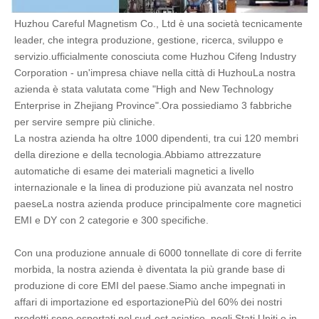
Huzhou Careful Magnetism Co., Ltd è una società tecnicamente 
leader, che integra produzione, gestione, ricerca, sviluppo e 
servizio.ufficialmente conosciuta come Huzhou Cifeng Industry 
Corporation - un'impresa chiave nella città di HuzhouLa nostra 
azienda è stata valutata come "High and New Technology 
Enterprise in Zhejiang Province".Ora possiediamo 3 fabbriche 
per servire sempre più cliniche.
La nostra azienda ha oltre 1000 dipendenti, tra cui 120 membri 
della direzione e della tecnologia.Abbiamo attrezzature 
automatiche di esame dei materiali magnetici a livello 
internazionale e la linea di produzione più avanzata nel nostro 
paeseLa nostra azienda produce principalmente core magnetici 
EMI e DY con 2 categorie e 300 specifiche.
Con una produzione annuale di 6000 tonnellate di core di ferrite 
morbida, la nostra azienda è diventata la più grande base di 
produzione di core EMI del paese.Siamo anche impegnati in 
affari di importazione ed esportazionePiù del 60% dei nostri 
prodotti sono esportati nel sud-est asiatico, negli Stati Uniti e in 