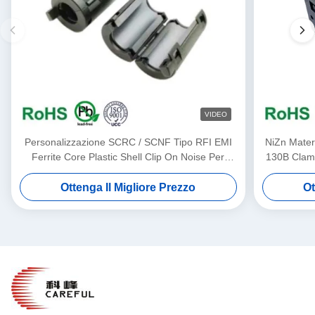
VIDEO
Personalizzazione SCRC / SCNF Tipo RFI EMI
NiZn Mater
Ferrite Core Plastic Shell Clip On Noise Per
130B Clampo
Cavo da 3,5 mm a 13 mm
Ottenga Il Migliore Prezzo
Ot