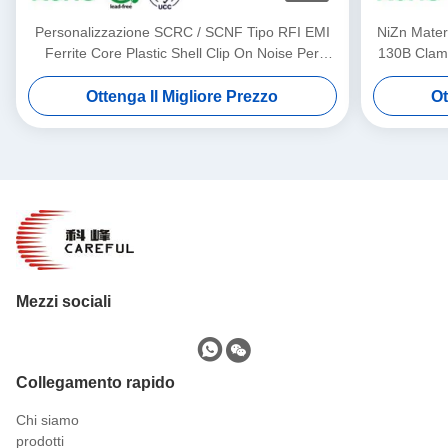
Personalizzazione SCRC / SCNF Tipo RFI EMI
NiZn Mater
Ferrite Core Plastic Shell Clip On Noise Per
130B Clampo
Cavo da 3,5 mm a 13 mm
Ottenga Il Migliore Prezzo
Ot
Mezzi sociali
Collegamento rapido
Chi siamo
prodotti