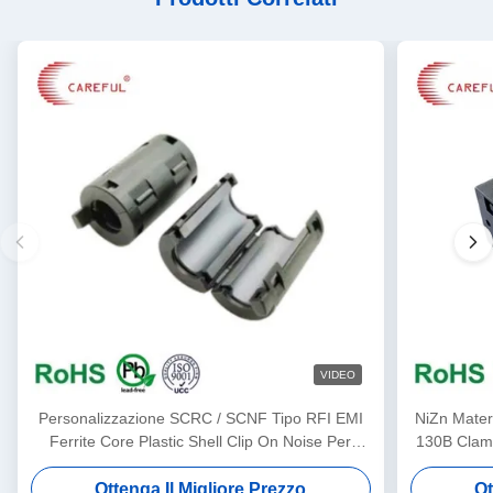
VIDEO
Personalizzazione SCRC / SCNF Tipo RFI EMI
NiZn Mater
Ferrite Core Plastic Shell Clip On Noise Per
130B Clampo
Cavo da 3,5 mm a 13 mm
Ottenga Il Migliore Prezzo
Ot