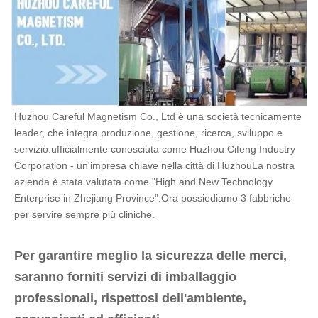
346
28 × 11 × 16
28 ± 0.5
11 ± 0.4
16 ± 0.4
28 per 13 per
347
28 ± 0.5
13±0.4
15.4±0.4
15.4
348
28 × 13 × 16
28 ± 0.5
13±0.4
16 ± 0.4
349
28×12×16
28 ± 0.5
12 ± 0.4
16 ± 0.4
Huzhou Careful Magnetism Co., Ltd è una società tecnicamente 
leader, che integra produzione, gestione, ricerca, sviluppo e 
servizio.ufficialmente conosciuta come Huzhou Cifeng Industry 
Corporation - un'impresa chiave nella città di HuzhouLa nostra 
azienda è stata valutata come "High and New Technology 
Enterprise in Zhejiang Province".Ora possiediamo 3 fabbriche 
per servire sempre più cliniche.
Per garantire meglio la sicurezza delle merci, 
saranno forniti servizi di imballaggio 
professionali, rispettosi dell'ambiente, 