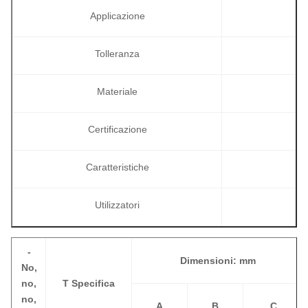
Applicazione
Tolleranza
Materiale
Certificazione
Caratteristiche
Utilizzatori
-
Dimensioni: mm
No,
no,
T Specifica
no,
A
B
C