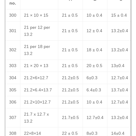
no.
300
21 × 10 × 15
21 ± 0.5
10 ± 0.4
15 ± 0.4
21 per 12 per
301
21 ± 0.5
12 ± 0.4
13.2±0.4
13.2
21 per 18 per
302
21 ± 0.5
18 ± 0.4
13.2±0.4
13.2
303
21 × 20 × 13
21 ± 0.5
20 ± 0.5
13±0.4
304
21.2×6×12.7
21.2±0.5
6±0.3
12.7±0.4
305
21.2×6.4×13.7
21.2±0.5
6.4±0.3
13.7±0.4
306
21.2×10×12.7
21.2±0.5
10 ± 0.4
12.7±0.4
21.7 x 12.7 x
307
21.7±0.5
12.7±0.4
13.2±0.4
13.2
308
22×8×14
22 ± 0.5
8±0.3
14±0.4