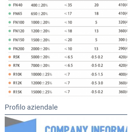
24 per 14 per
325
24 ± 0.5
14±0.4
11.4±0.4
11.4
326
25×4,5×15
25±0.5
4.5±0.3
15 ± 0.4
327
25 × 5 × 15
25±0.5
5±0.3
15 ± 0.4
328
25×6,5×15
25±0.5
6.5±0.3
15 ± 0.4
329
25 × 9 × 15
25±0.5
9±0.3
15 ± 0.4
330
25 × 10 × 15
25±0.5
10 ± 0.4
15 ± 0.4
331
25×12×15
25±0.5
12 ± 0.4
15 ± 0.4
332
25×12,7×15
25±0.5
12.7±0.4
15 ± 0.4
333
25×15×13
25±0.5
15 ± 0.4
13±0.4
Profilo aziendale
334
25×15×15
25±0.5
15 ± 0.4
15 ± 0.4
335
25.4×6.35×12.7
25.4±0.5
6.35±0.3
12.7±0.4