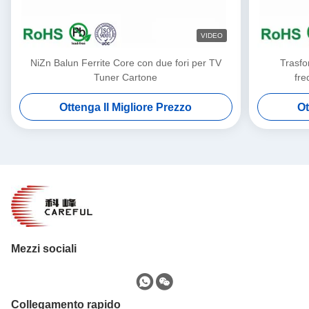
VIDEO
NiZn Balun Ferrite Core con due fori per TV
Trasfo
Tuner Cartone
fre
Ottenga Il Migliore Prezzo
Ot
Mezzi sociali
Collegamento rapido