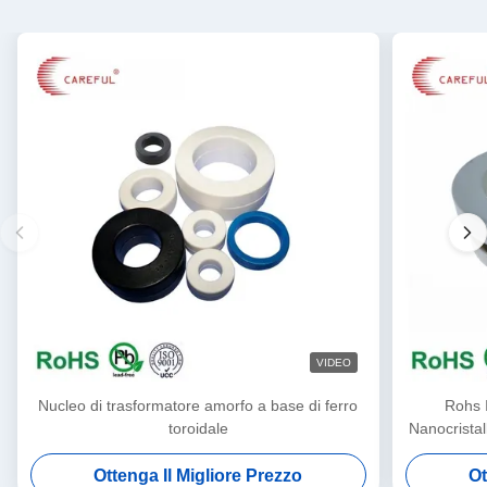
VIDEO
Nucleo di trasformatore amorfo a base di ferro
Rohs 
toroidale
Nanocrista
Ottenga Il Migliore Prezzo
Ot