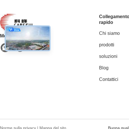
Collegament
rapido
Chi siamo
Mezzi sociali
prodotti
soluzioni
Blog
Contattici
Norme sulla privacy
|
Mappa del sito
Buona quali