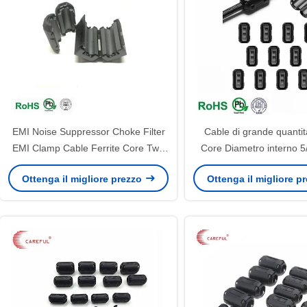
EMI Noise Suppressor Choke Filter
Cable di grande quantit
EMI Clamp Cable Ferrite Core Two
Core Diametro interno 
Pieces Soft Snap On EMI Ferrite
Cable Core Hot S
Ottenga il migliore prezzo
Ottenga il migliore p
Core Per il cavo