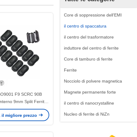
Core di soppressione dell'EMI
il centro di spaccatura
il centro del trasformatore
induttore del centro di ferrite
Core di tamburo di ferrite
Ferrite
Nocciolo di polvere magnetica
Magnete permanente forte
SO9001 F9 SCRC 90B
nterno 9mm Split Ferrite
il centro di nanocrystalline
Core Utilizzo In Alta
Nucleo di ferrite di NiZn
 il migliore prezzo
Frequenza