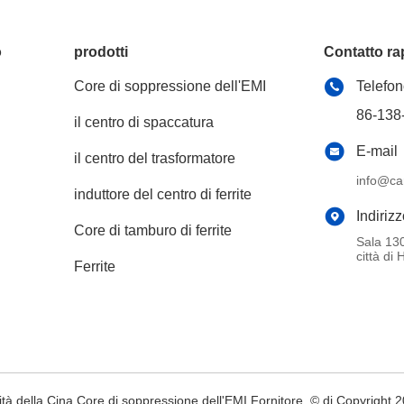
o
prodotti
Contatto ra
Core di soppressione dell'EMI
Telefo
86-138
il centro di spaccatura
E-mail
il centro del trasformatore
info@ca
induttore del centro di ferrite
Indiriz
Core di tamburo di ferrite
Sala 130
città di
Ferrite
tà della Cina Core di soppressione dell'EMI Fornitore. © di Copyright 20