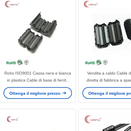
Rohs ISO9001 Cassa nera e bianca
Vendita a caldo Cable d
in plastica Cable di base di ferrite
diretta di fabbrica a spa
Cori anti-interferenza con
misura
Ottenga il migliore prezzo
Ottenga il migliore p
3,5*4*5*6*7*8*9*10*11*12*13mm