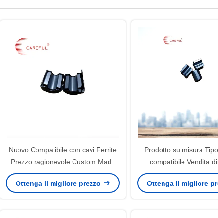
Nuovo Compatibile con cavi Ferrite
Prodotto su misura Tipo
Prezzo ragionevole Custom Made
compatibile Vendita dir
Clamp Type Factory Direct Sale
fabbrica First Echelon B
Ottenga il migliore prezzo
Ottenga il migliore p
Ferrites Core Current S