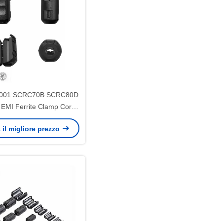
9001 SCRC70B SCRC80D
EMI Ferrite Clamp Core
dati video USB Due pezzi
 il migliore prezzo
Clip Core