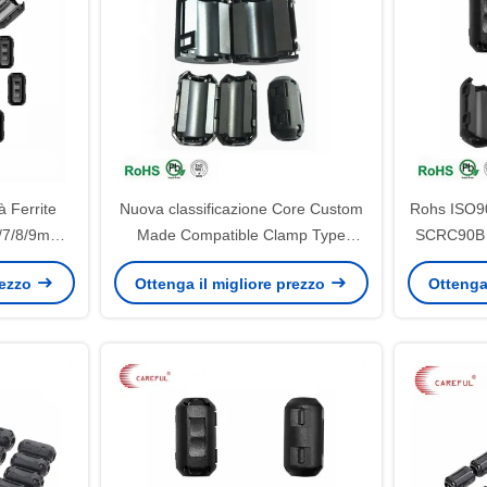
à Ferrite
Nuova classificazione Core Custom
Rohs ISO
5/7/8/9mm
Made Compatible Clamp Type
SCRC90B 
ale
Factory Direct Sale Cable Ferrites
per cavo 
rezzo
Ottenga il migliore prezzo
Ottenga
Core Suppressor di corrente