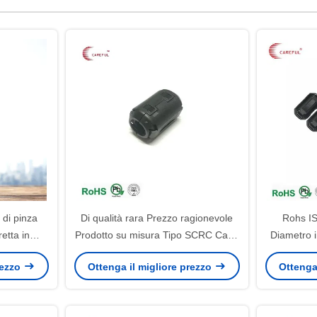
 di pinza
Di qualità rara Prezzo ragionevole
Rohs I
etta in
Prodotto su misura Tipo SCRC Cavo
Diametro i
rand Cable
Parametro preciso Ferrite Noise
Cable 
rezzo
Ottenga il migliore prezzo
Ottenga
uppressor
Suppression