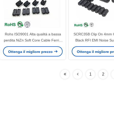
Rohs ISO9001 Alta qualità a bassa
SCRC35B Clip On 4mm C
perdita NiZn Soft Core Cable Ferrite
Black RFI EMI Noise Su
SCRC35B SCRC50 SCRC70
Cable Clip
Ottenga il migliore prezzo
Ottenga il migliore p
SCRC80
1
2