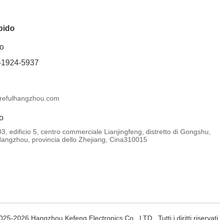
pido
no
-1924-5937
refulhangzhou.com
zo
3, edificio 5, centro commerciale Lianjingfeng, distretto di Gongshu,
 Hangzhou, provincia dello Zhejiang, Cina310015
25-2026 Hangzhou Kefeng Electronics Co., LTD . Tutti i diritti riservati.