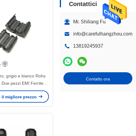
Contattici
Mr. Shiliang Fu
info@carefulhangzhou.com
13819245937
ro, grigio e bianco Rohs
Contatto ora
Due pezzi EMI Ferrite
p Core per uso EMI
 il migliore prezzo