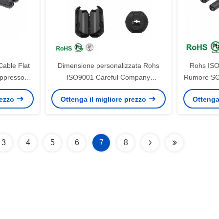
able Flat
Dimensione personalizzata Rohs
Rohs ISO
ppressor
ISO9001 Careful Company
Rumore SCR
Tecnologia avanzata Prodotto Cavo
rezzo
Ottenga il migliore prezzo
Ottenga
Ferrite Core
3
4
5
6
7
8