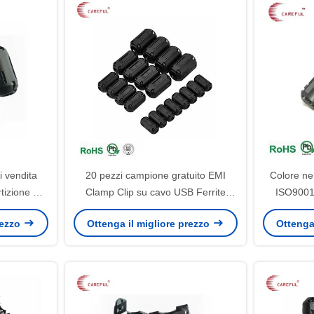
i vendita
20 pezzi campione gratuito EMI
Colore ne
rtizione a
Clamp Clip su cavo USB Ferrite
ISO9001 
Core per /7mm/ 9mm/ 13mm di
Clam
rezzo
Ottenga il migliore prezzo
Ottenga
diametro cavo