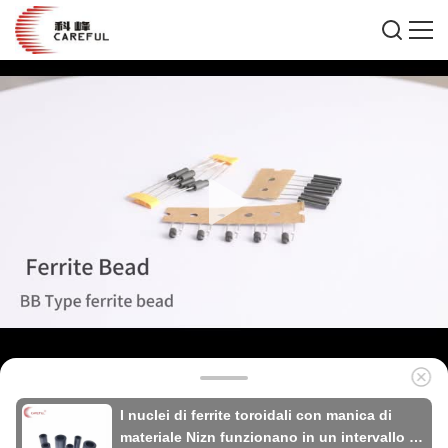
I nuclei di ferrite toroidali con manica di
materiale Nizn funzionano in un intervallo di