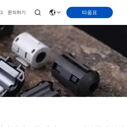
따옴표
그
문의하기