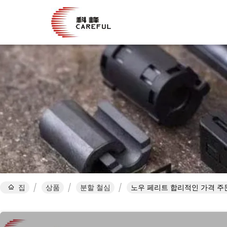
집
상품
분할 철심
노우 페리트 합리적인 가격 주문