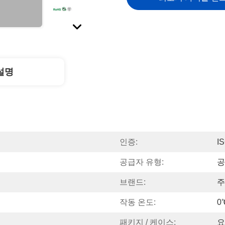
설명
인증:
I
공급자 유형:
공
브랜드:
주
작동 온도:
0
패키지 / 케이스:
요