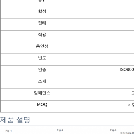
합성
형태
적용
용인성
빈도
인증
ISO900
소재
임페던스
MOQ
시
제품 설명