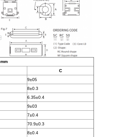
:mm
C
9±05
8±0.3
6.35±0.4
9±03
7±0.4
70.9±0.3
8±0.4