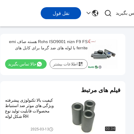
اس بگیرید
نقل قول
Rohs ISO9001 nizn F9 FS هسته صاف emi
ferrite با لوله های ضد گرما برای کابل های
صاف و نوار
اطلاعات بیشتر
حالا تماس بگیرید
فیلم های مرتبط
کیفیت بالا تکنولوژی پیشرفته
ویژگی های موثر ضد استنباط
محصولات قابلیت تولید نوع
RH شکل لوله
هسته سرکوب EMI
00:34
2025-03-13