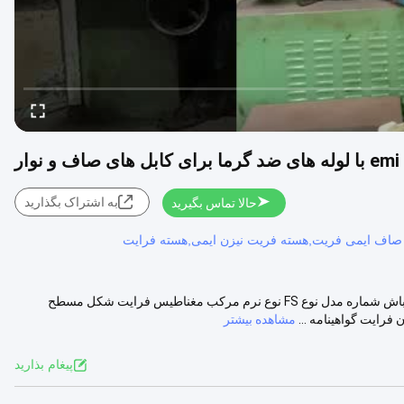
به اشتراک بگذارید
حالا تماس بگیرید
صاف ایمی فریت,هسته فریت نیزن ایمی,هسته فرایت
توضیحات محصولات ماده ارزش محل اصلی چین ژجیانگ نام تجاری مراقب باش شماره مدل نوع FS نوع نرم مرکب مغناطیس فرایت شکل مسطح
مشاهده بیشتر
پيغام بذاريد