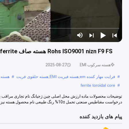
Rohs ISO9001 nizn F9 FS هسته صاف emi ferrite با لوله های ضد گرما برای کابل های صاف و نوار
هسته سرکوب EMI
2025-08-27
#
فرایت مهار کننده em,هسته فیریت EMI,هسته حلقوی فریت
#
هسته 
ferrite toroidal core
#
درخواست مغناطیس صنعتی تحمل ±10% رنگ طبیعی نام محصول هسته نیزن فرایت گواهینامه ...
پیام های بازدید کننده