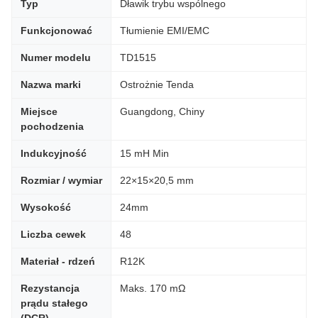
Typ
Dławik trybu wspólnego
Funkcjonować
Tłumienie EMI/EMC
Numer modelu
TD1515
Nazwa marki
Ostrożnie Tenda
Miejsce
Guangdong, Chiny
pochodzenia
Indukcyjność
15 mH Min
Rozmiar / wymiar
22×15×20,5 mm
Wysokość
24mm
Liczba cewek
48
Materiał - rdzeń
R12K
Rezystancja
Maks. 170 mΩ
prądu stałego