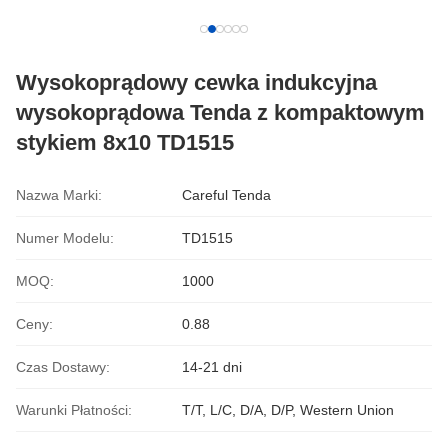
Wysokoprądowy cewka indukcyjna
wysokoprądowa Tenda z kompaktowym
stykiem 8x10 TD1515
Nazwa Marki:
Careful Tenda
Numer Modelu:
TD1515
MOQ:
1000
Ceny:
0.88
Czas Dostawy:
14-21 dni
Warunki Płatności:
T/T, L/C, D/A, D/P, Western Union