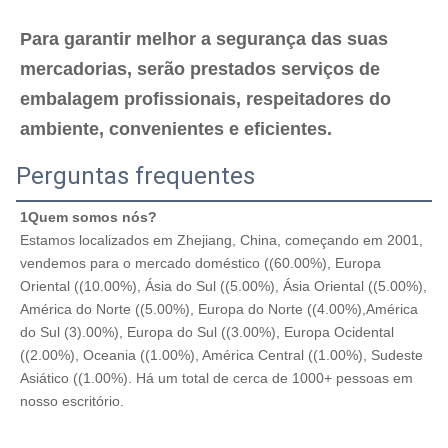
Para garantir melhor a segurança das suas 
15x35x5.9
15 ± 0.5
35±1.0
5.9±0.4
mercadorias, serão prestados serviços de 
15.5x19x7.3
15.5±0.4
19 ± 0.4
7.3±0.3
embalagem profissionais, respeitadores do 
15.5x28.5x7.3
15.5±0.5
28.5±0.7
7.3±0.4
ambiente, convenientes e eficientes.
15.7×27×9
15.7±0.5
27 ± 0.7
9 ± 0.5
Perguntas frequentes
15.88 x 25.6 x
250,6 ±
15.88±0.5
7.86±0.4
1Quem somos nós?
7.86
0.7
Estamos localizados em Zhejiang, China, começando em 2001, 
16 × 17 × 8
16 ± 0.5
17 ± 0.5
8 ± 0.4
vendemos para o mercado doméstico ((60.00%), Europa 
Oriental ((10.00%), Ásia do Sul ((5.00%), Ásia Oriental ((5.00%), 
16 × 17 × 9
16 ± 0.5
17 ± 0.5
9 ± 0.5
América do Norte ((5.00%), Europa do Norte ((4.00%),América 
do Sul (3).00%), Europa do Sul ((3.00%), Europa Ocidental 
16 × 17 × 10
16 ± 0.5
17 ± 0.5
10 ± 0.5
((2.00%), Oceania ((1.00%), América Central ((1.00%), Sudeste 
Asiático ((1.00%). Há um total de cerca de 1000+ pessoas em 
16x17,3x4.5
16 ± 0.4
17.3±0.4
4.5±0.3
nosso escritório.
16x17,5x4.3
16 ± 0.5
17.5±0.5
4.3±0.4