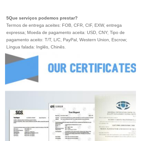
16x25x8.2
16 ± 0.4
25 ± 0.5
8.2±0.3
5Que serviços podemos prestar?
Termos de entrega aceites: FOB, CFR, CIF, EXW, entrega 
expressa; Moeda de pagamento aceita: USD, CNY; Tipo de 
pagamento aceito: T/T, L/C, PayPal, Western Union, Escrow; 
Língua falada: Inglês, Chinês.