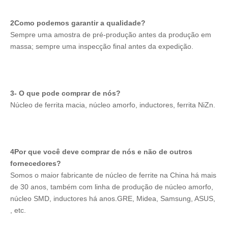
16 × 18 × 8
16 ± 0.4
18 ± 0.4
8 ± 0.3
2Como podemos garantir a qualidade?
16 × 20 × 5
16 ± 0.4
20 ± 0.5
5 ± 0.3
Sempre uma amostra de pré-produção antes da produção em 
massa; sempre uma inspecção final antes da expedição.
16 × 20 × 7
16 ± 0.4
20 ± 0.5
7 ± 0.3
16 × 20 × 8
16 ± 0.5
20 ± 0.5
8 ± 0.4
16 × 20 × 9
16 ± 0.5
20 ± 0.5
9 ± 0.5
3- O que pode comprar de nós?
Núcleo de ferrita macia, núcleo amorfo, inductores, ferrita NiZn.
16 × 20 × 10
16 ± 0.4
20 ± 0.5
10 ± 0.4
16 × 22 × 10
16 ± 0.4
22 ± 0.5
10 ± 0.4
16 × 24 × 7
16 ± 0.4
24 ± 0.5
7 ± 0.3
4Por que você deve comprar de nós e não de outros 
fornecedores?
16×24×9.5
16 ± 0.4
24 ± 0.5
9.5±0.4
Somos o maior fabricante de núcleo de ferrite na China há mais 
de 30 anos, também com linha de produção de núcleo amorfo, 
16 × 25 × 5
16 ± 0.4
25 ± 0.5
5 ± 0.3
núcleo SMD, inductores há anos.GRE, Midea, Samsung, ASUS, 
, etc.
16 × 25 × 7
16 ± 0.4
25 ± 0.5
7 ± 0.3