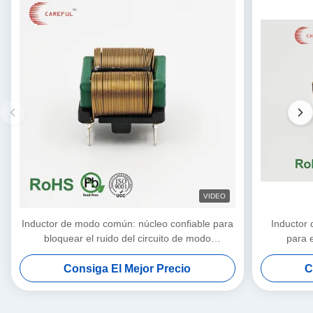
VIDEO
Inductor de modo común: núcleo confiable para
Inductor 
bloquear el ruido del circuito de modo
para e
común15.5*17
Consiga El Mejor Precio
C