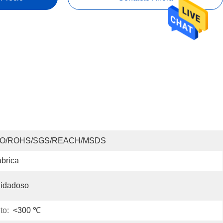
SO/ROHS/SGS/REACH/MSDS
brica
uidadoso
to:
<300 ℃