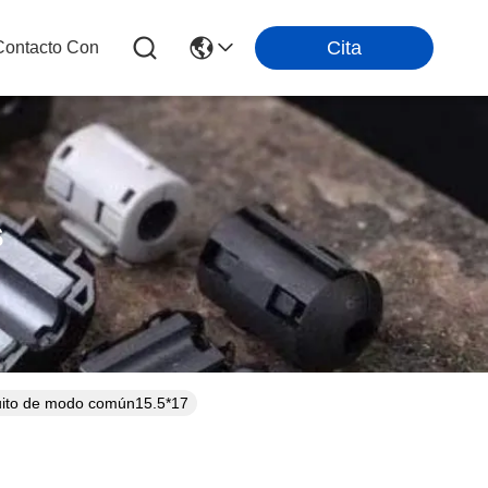
Cita
Contacto Con
s
rcuito de modo común15.5*17