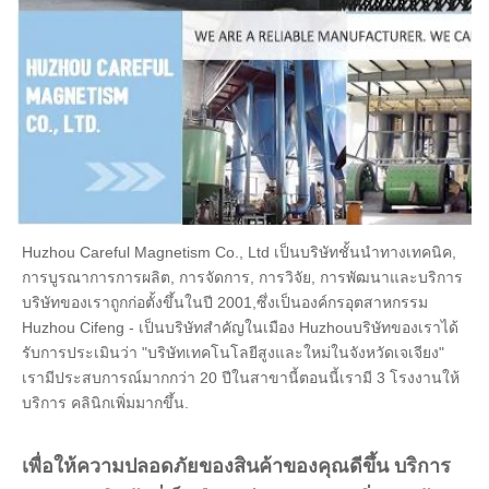
15x35x59
15±05
35±10
50.9±0.4
15.5×19×73
15.5±04
19±04
70.3±0.3
15.5×28.5×73
15.5±05
28.5±07
70.3±0.4
15.7 × 27 × 9
150.7±0.5
27±07
9±05
15.88×25.6×786
15.88±05
250.6±0.7
70.86±0.4
Huzhou Careful Magnetism Co., Ltd เป็นบริษัทชั้นนําทางเทคนิค, 
16 × 17 × 8
16±05
17±05
8±04
การบูรณาการการผลิต, การจัดการ, การวิจัย, การพัฒนาและบริการ 
16 × 17 × 9
16±05
17±05
9±05
บริษัทของเราถูกก่อตั้งขึ้นในปี 2001,ซึ่งเป็นองค์กรอุตสาหกรรม 
Huzhou Cifeng - เป็นบริษัทสําคัญในเมือง Huzhouบริษัทของเราได้
16 × 17 × 10
16±05
17±05
10±05
รับการประเมินว่า "บริษัทเทคโนโลยีสูงและใหม่ในจังหวัดเจเจียง" 
เรามีประสบการณ์มากกว่า 20 ปีในสาขานี้ตอนนี้เรามี 3 โรงงานให้
16 x 17.3 x 45
16±04
170.3±0.4
4.5±03
บริการ คลินิกเพิ่มมากขึ้น.
16 x 17.5 x 43
16±05
17.5±05
40.3±0.4
เพื่อให้ความปลอดภัยของสินค้าของคุณดีขึ้น บริการ
16 × 18 × 8
16±04
18 ± 0.4
8±03