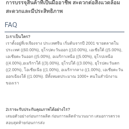
การบรรจุสินค้าที่เป็นมืออาชีพ สะดวกต่อสิ่งแวดล้อม 
16 × 20 × 5
16±04
20±05
5±03
สะดวกและมีประสิทธิภาพ
16 × 20 × 7
16±04
20±05
7±03
FAQ
16 × 20 × 8
16±05
20±05
8±04
1เราเป็นใคร?
16 × 20 × 9
16±05
20±05
9±05
เราตั้งอยู่ที่เจเจียงจาง ประเทศจีน เริ่มต้นจากปี 2001 ขายตลาดใน
ประเทศ ((60.00%), ยุโรปตะวันออก ((10.00%), เอเชียใต้ ((5.00%), 
16 × 20 × 10
16±04
20±05
10±04
เอเชียตะวันออก ((5.00%), อเมริกาเหนือ ((5.00%), ยุโรปเหนือ 
((4.00%),อเมริกาใต้ ((3).00%), ยุโรปใต้ ((3.00%), ยุโรปตะวันตก 
16 × 22 × 10
16±04
22±05
10±04
((2.00%), โอเชียเนีย ((1.00%), อเมริกากลาง ((1.00%), เอเชียตะวัน
ออกเฉียงใต้ ((1.00%). มีทั้งหมดประมาณ 1000+ คนในสํานักงาน
16 × 24 × 7
16±04
24±05
7±03
ของเรา
16x24x95
16±04
24±05
9.5±04
16 × 25 × 5
16±04
25±05
5±03
2เราจะรับประกันคุณภาพได้อย่างไร?
16 × 25 × 7
16±04
25±05
7±03
เสมอตัวอย่างก่อนการผลิต ก่อนการผลิตจํานวนมาก เสมอการตรวจ
สอบสุดท้ายก่อนการส่ง
16 x 25 x 82
16±04
25±05
8.2±03