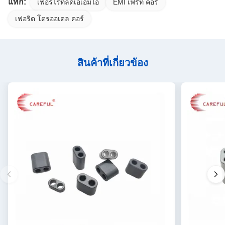
แท็ก:
เฟอร์ไรท์ลดเอเอ็มไอ
EMI เฟริท คอร์
เฟอริต โตรออเดล คอร์
สินค้าที่เกี่ยวข้อง