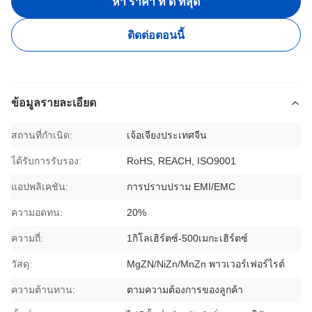
หา ราคา ที่ ดี ที่สุด
ติดต่อตอนนี้
ข้อมูลรายละเอียด
สถานที่กำเนิด:
เจ้อเจียงประเทศจีน
ได้รับการรับรอง:
RoHS, REACH, ISO9001
แอปพลิเคชัน:
การปราบปราม EMI/EMC
ความอดทน:
20%
ความถี่:
1กิโลเฮิร์ตซ์-500เมกะเฮิร์ตซ์
วัสดุ:
MgZN/NiZn/MnZn พาวเวอร์เฟอร์ไรต์
ความต้านทาน:
ตามความต้องการของลูกค้า