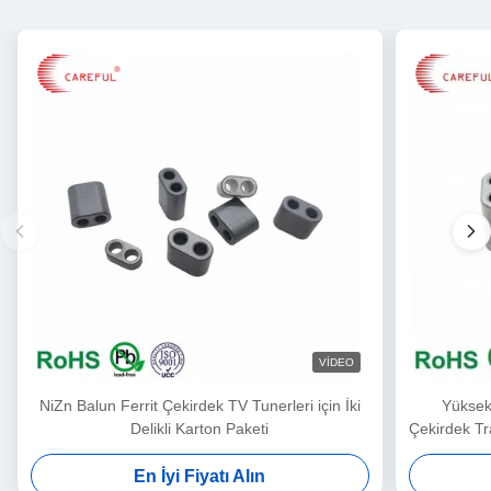
VIDEO
NiZn Balun Ferrit Çekirdek TV Tunerleri için İki
Yüksek
Delikli Karton Paketi
Çekirdek Tr
En İyi Fiyatı Alın