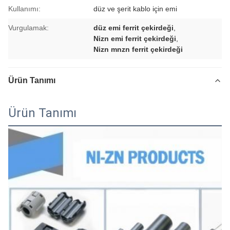
Kullanımı:
düz ve şerit kablo için emi
Vurgulamak:
düz emi ferrit çekirdeği
,
Nizn emi ferrit çekirdeği
,
Nizn mnzn ferrit çekirdeği
Ürün Tanımı
Ürün Tanımı