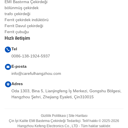
EMI Bastırma Çekirdeği
bölünmüş çekirdek
trafo çekirdeği
Ferrit çekirdek indüktörü
Ferrit Davul çekirdeği
Ferrit çubuğu
Hızlı iletişim
Tel
0086-138-1924-5937
E-posta
info@carefulhangzhou.com
Adres
Oda 1303, Bina 5, Lianjingfeng İş Merkezi, Gongshu Bölgesi,
Hangzhou Şehri, Zhejiang Eyaleti, Çin310015
Gizlilik Politikası
|
Site Haritası
Çin İyi Kalite EMI Bastırma Çekirdeği Tedarikçi. Telif hakkı © 2025-2026
Hangzhou Kefeng Electronics Co., LTD - Tüm haklar saklıdır.