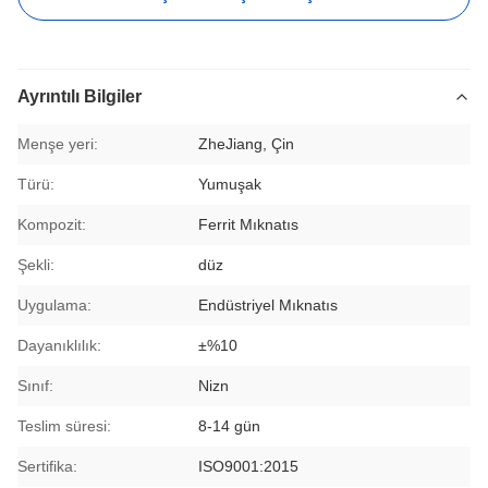
Ayrıntılı Bilgiler
Menşe yeri:
ZheJiang, Çin
Türü:
Yumuşak
Kompozit:
Ferrit Mıknatıs
Şekli:
düz
Uygulama:
Endüstriyel Mıknatıs
Dayanıklılık:
±%10
Sınıf:
Nizn
Teslim süresi:
8-14 gün
Sertifika:
ISO9001:2015