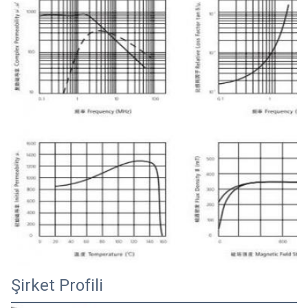
28×8×21×15-2
28 ± 0.7
8±0.5
28 x 14 x 20.5 x 9-7.2
28 ± 0.5
14±0.4
28×14×20.5×13-7.2
28 ± 0.7
14±0.5
28.5×6.5×21.5×15-1.4
28.5±0.7
6.5±0.3
28.5×8×22×10-2.1
28 ± 0.5
8±0.3
28.6×3.75×25×10-0.7
28.6±0.7
3.75±0.3
29 x 3.2 x 27 x 6-0.8
29±0.7
3.2±0.3
29 x 3,2 x 27 x 12-0.8
29±0.5
3.2±0.3
29×8×22×10-2
29±0.7
8±0.5
29×8×22×12-2.4
29±0.7
8±0.5
Şirket Profili
32 x 6,5 x 28,5 x 9,5-2.5
32±1.0
6.5±0.5