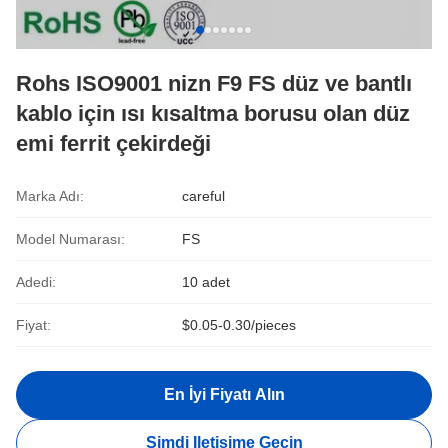
Rohs ISO9001 nizn F9 FS düz ve bantlı
kablo için ısı kısaltma borusu olan düz
emi ferrit çekirdeği
Marka Adı:
careful
Model Numarası:
FS
Adedi:
10 adet
Fiyat:
$0.05-0.30/pieces
En İyi Fiyatı Alın
Şimdi Iletişime Geçin