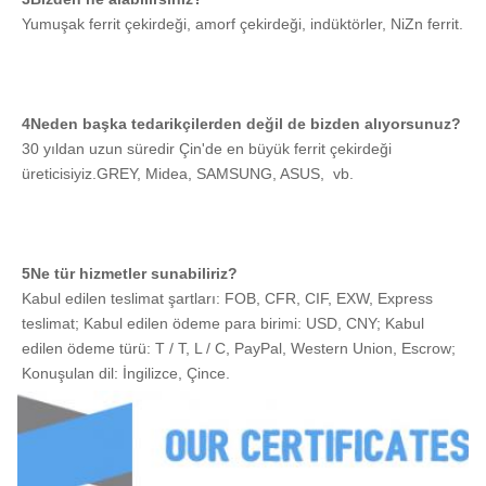
Yumuşak ferrit çekirdeği, amorf çekirdeği, indüktörler, NiZn ferrit.
64×10,5×56×12-2.5
64±0.9
10.5±0.4
72.5x9x65x10-1.5
72.5±1
9±0.3
115×25×50×90-25
115±1.4
25±0.5
4Neden başka tedarikçilerden değil de bizden alıyorsunuz?
30 yıldan uzun süredir Çin'de en büyük ferrit çekirdeği 
170×91×130×18.5-51
170±2
91±1.2
üreticisiyiz.GREY, Midea, SAMSUNG, ASUS,  vb.
5Ne tür hizmetler sunabiliriz?
Kabul edilen teslimat şartları: FOB, CFR, CIF, EXW, Express 
teslimat; Kabul edilen ödeme para birimi: USD, CNY; Kabul 
edilen ödeme türü: T / T, L / C, PayPal, Western Union, Escrow; 
Konuşulan dil: İngilizce, Çince.