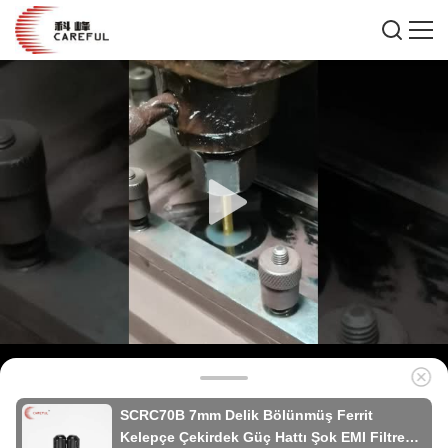
SCRC70B 7mm Delik Bölünmüş Ferrit
Kelepçe Çekirdek Güç Hattı Şok EMI Filtresi