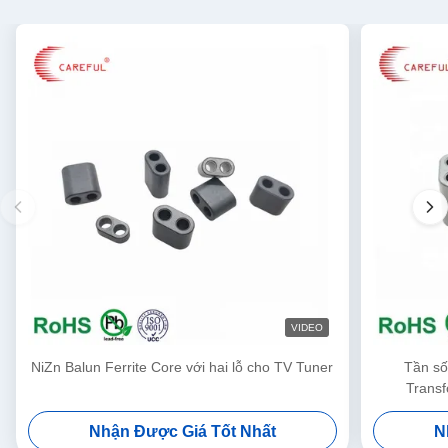
VIDEO
NiZn Balun Ferrite Core với hai lỗ cho TV Tuner
Tần số
Transf
Nhận Được Giá Tốt Nhất
N