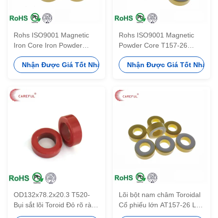
Rohs ISO9001 Magnetic
Rohs ISO9001 Magnetic
Iron Core Iron Powder
Powder Core T157-26
Toroidal Cores Sử dụng
Toroidal Soft Iron Powder
Nhận Được Giá Tốt Nhất
Nhận Được Giá Tốt Nhất
cho Choke
Core Sử dụng cho bộ biến
áp
OD132x78.2x20.3 T520-
Lõi bột nam châm Toroidal
Bụi sắt lõi Toroid Đỏ rõ ràng
Cổ phiếu lớn AT157-26 Lõi
AL 20
bột sắt