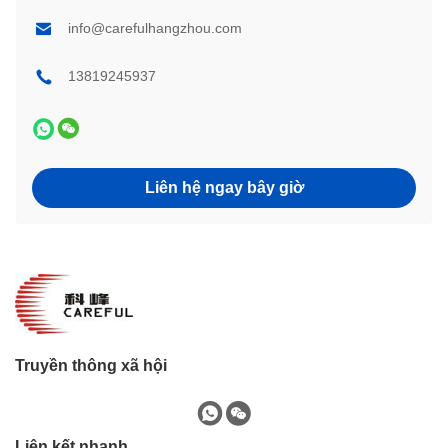
info@carefulhangzhou.com
13819245937
Liên hệ ngay bây giờ
Truyền thông xã hội
Liên kết nhanh