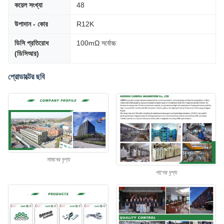
কয়েল সংখ্যা
48
উপাদান - কোর
R12K
ডিসি প্রতিরোধ
100mΩ সর্বোচ্চ
(ডিসিআর)
প্রোডাক্টের ছবি
সামনের দৃশ্য
পাশের দৃশ্য