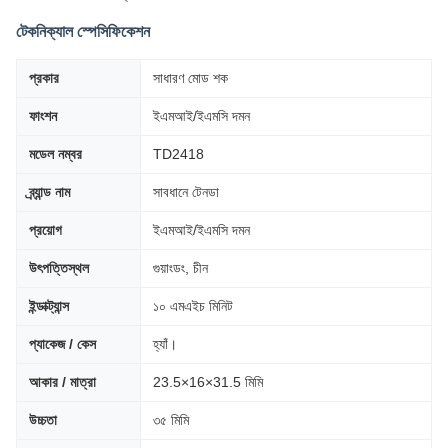
টেকনিক্যাল স্পেসিফিকেশন
প্রকার
সাধারণ মোড শক
ফাংশন
ইএমআই/ইএমসি দমন
মডেল নম্বর
TD2418
ব্র্যান্ড নাম
সাবধানে টেনডা
প্রয়োগ
ইএমআই/ইএমসি দমন
উৎপত্তিস্থল
গুয়াংডং, চীন
ইন্ডাক্ট্যান্স
১০ এমএইচ মিনিট
প্যাকেজ / কেস
হ্যাঁ।
আকার / মাত্রা
23.5×16×31.5 মিমি
উচ্চতা
৩৫ মিমি