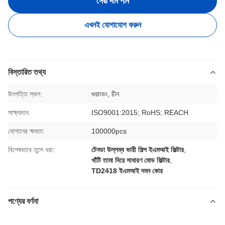
সেরা দাম পান
এখনই যোগাযোগ করুন
বিস্তারিত তথ্য
উৎপত্তি স্থল:
গুয়াংডং, চীন
সাক্ষ্যদান:
ISO9001:2015; RoHS; REACH
যোগানের ক্ষমতা:
100000pcs
বিশেষভাবে তুলে ধরা:
টেনডা উল্লম্ব ভারী শিল্প ইএমআই ফিল্টার
,
খাঁটি তামা দিয়ে সাধারণ মোড ফিল্টার
,
TD2418 ইএমআই দমন কোর
পণ্যের বর্ণনা