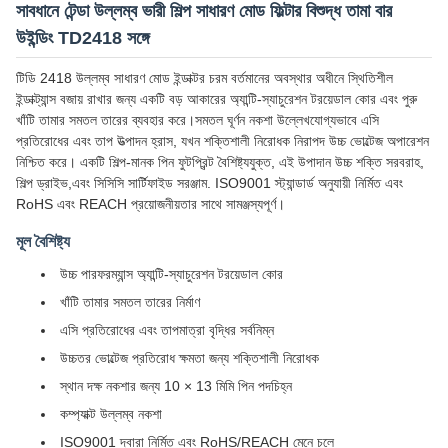
সাবধানে টেন্ডা উল্লম্ব ভারী শিল্প সাধারণ মোড ফিল্টার বিশুদ্ধ তামা বার
উইন্ডিং TD2418 সঙ্গে
টিডি 2418 উল্লম্ব সাধারণ মোড ইন্ডাক্টর চরম বর্তমানের অবস্থার অধীনে স্থিতিশীল
ইন্ডাক্ট্যান্স বজায় রাখার জন্য একটি বড় আকারের অ্যান্টি-স্যাচুরেশন টরয়েডাল কোর এবং পুরু
খাঁটি তামার সমতল তারের ব্যবহার করে।সমতল ঘূর্ণন নকশা উল্লেখযোগ্যভাবে এসি
প্রতিরোধের এবং তাপ উত্পাদন হ্রাস, যখন শক্তিশালী নিরোধক নিরাপদ উচ্চ ভোল্টেজ অপারেশন
নিশ্চিত করে। একটি শিল্প-মানক পিন ফুটপ্রিন্ট বৈশিষ্ট্যযুক্ত, এই উপাদান উচ্চ শক্তি সরবরাহ,
শিল্প ড্রাইভ,এবং সিসিসি সার্টিফাইড সরঞ্জাম. ISO9001 স্ট্যান্ডার্ড অনুযায়ী নির্মিত এবং
RoHS এবং REACH প্রয়োজনীয়তার সাথে সামঞ্জস্যপূর্ণ।
মূল বৈশিষ্ট্য
উচ্চ পারফরম্যান্স অ্যান্টি-স্যাচুরেশন টরয়েডাল কোর
খাঁটি তামার সমতল তারের নির্মাণ
এসি প্রতিরোধের এবং তাপমাত্রা বৃদ্ধির সর্বনিম্ন
উচ্চতর ভোল্টেজ প্রতিরোধ ক্ষমতা জন্য শক্তিশালী নিরোধক
স্থান দক্ষ নকশার জন্য 10 × 13 মিমি পিন পদচিহ্ন
কম্প্যাক্ট উল্লম্ব নকশা
ISO9001 দ্বারা নির্মিত এবং RoHS/REACH মেনে চলে