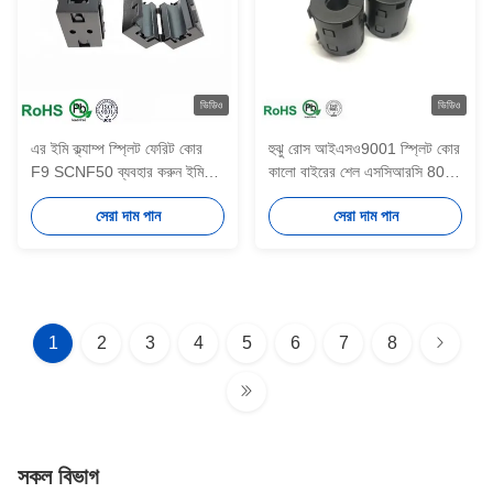
ভিডিও
ভিডিও
এর ইমি ক্ল্যাম্প স্প্লিট ফেরিট কোর
হুঝু রোস আইএসও9001 স্প্লিট কোর
F9 SCNF50 ব্যবহার করুন ইমি
কালো বাইরের শেল এসসিআরসি 80
দমনের জন্য সাবধানে 10pcs
নিজেন ক্যাবল ফেরাইট কোর
সেরা দাম পান
সেরা দাম পান
বিনামূল্যে নমুনা
1
2
3
4
5
6
7
8
সকল বিভাগ