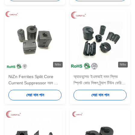
ভিডিও
ভিডিও
NiZn Ferrites Split Core
অ্যাডভান্সড ইএমআই দমন স্লিভ
Current Suppressor নরম স্মার্ট
স্প্লিট কোর সিঙ্গল ট্র্যাপ টিউব ফেরিট
হোম অ্যাপ্লায়েন্স ফেরিট ফিল্টার
কোর ক্ল্যাম্প টাইপ 1330B
সেরা দাম পান
সেরা দাম পান