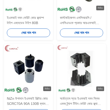
ভিডিও
ইএমআই দমন ফেরিট কোর ক্ল্যাম্প
কাস্টমাইজেশন এসসিআরসি /
টাইপ এমবেডেড টাইপ 80B
এসসিএনএফ প্রকার আরএফআই
ইএমআই ফেরাইট কোর প্লাস্টিকের
সেরা দাম পান
সেরা দাম পান
শেল ক্লিপ অন নয়েজ 3.5 মিমি-13
মিমি তারের জন্য
ভিডিও
ভিডিও
NiZn উপাদান ইএমআই ফিল্টার কোর
সর্বোত্তম স্তর ইএমআই দমন স্লিভ
SCRC70A 90A 130B ক্যাবল
একক ট্র্যাপ টিউব ফেরিট কোর ক্ল্যাম্প
ক্ল্যাম্প ফেরিট কোর উপর স্প্লিট নরম
টাইপ 1330B