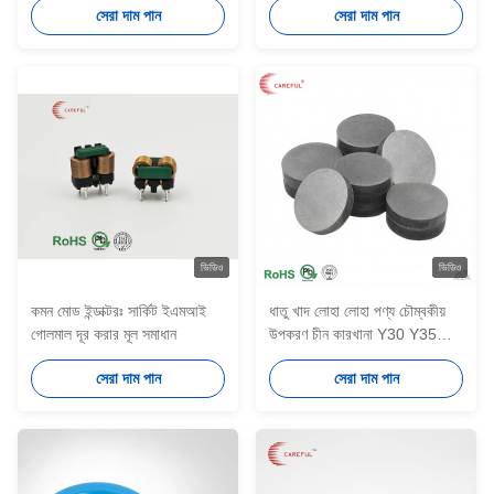
সেরা দাম পান
সেরা দাম পান
বর্তমান ট্রান্সফরমার
ভিডিও
ভিডিও
কমন মোড ইন্ডাক্টরঃ সার্কিট ইএমআই
ধাতু খাদ লোহা লোহা পণ্য চৌম্বকীয়
গোলমাল দূর করার মূল সমাধান
উপকরণ চীন কারখানা Y30 Y35
ফেরিট স্থায়ী ব্যাসার্ধীয় চৌম্বকীয় রিং
সেরা দাম পান
সেরা দাম পান
চৌম্বক