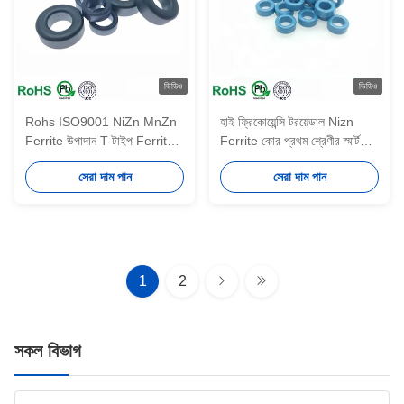
ভিডিও
ভিডিও
Rohs ISO9001 NiZn MnZn
হাই ফ্রিকোয়েন্সি টরয়েডাল Nizn
Ferrite উপাদান T টাইপ Ferrite
Ferrite কোর প্রথম শ্রেণীর স্মার্ট
কোর / টরয়েডাল কোর / আয়রন
হোম ডিসপ্লে Emi Ferrite কোর
সেরা দাম পান
সেরা দাম পান
পাউডার কোর
1
2
সকল বিভাগ