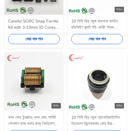
ভিডিও
Careful SCRC Snap Ferrite
10 পিসি ফ্রি নমুনা কারখানা কাস্টম
Kit with 3-13mm ID Cores
ছাঁচনির্মাণ ফ্ল্যাট ইউ ফেরিট স্লিভ কোর
for 1-300MHz Noise
ইএমআই দমন ফেরিট কোর ওয়্যার
সেরা দাম পান
সেরা দাম পান
Suppression Thick PP Box
হারনেসের জন্য
RoHS REACH
ভিডিও
ভিডিও
কমন মোড ইন্ডাক্টরঃ কমন মোড সার্কিট
10 পিসি ফ্রি নমুনা ন্যানোক্রিস্টালিন
গোলমাল ব্লক করার জন্য নির্ভরযোগ্য
টরয়েডাল ট্রান্সফরমার কোর উচ্চ
কোর15.5*17
সম্পৃক্ততা সৌর ইনভার্টার জন্য সিটি