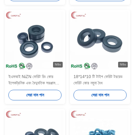
ভিডিও
ভিডিও
ইএমআই NiZN ফেরিট রিং কোর
18*14*10 টি টাইপ ফেরিট টরয়েড
ইলেকট্রনিক এবং বৈদ্যুতিক সরঞ্জাম
ফেরিট কোর নমুনা বৈধ
জন্য Nizn ফেরিট কোর
সেরা দাম পান
সেরা দাম পান