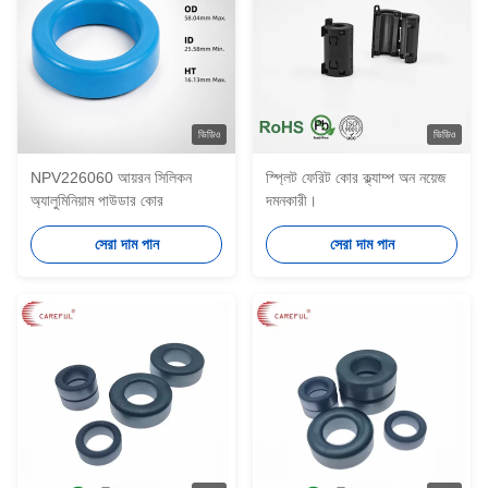
ভিডিও
ভিডিও
NPV226060 আয়রন সিলিকন
স্প্লিট ফেরিট কোর ক্ল্যাম্প অন নয়েজ
অ্যালুমিনিয়াম পাউডার কোর
দমনকারী।
সেরা দাম পান
সেরা দাম পান