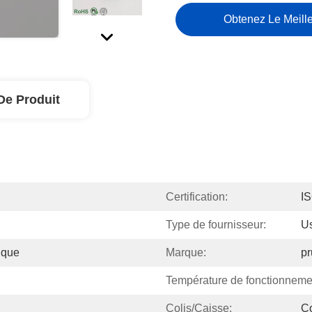
Obtenez Le Meille
De Produit
Certification:
I
Type de fournisseur:
U
ique
Marque:
pr
Température de fonctionneme
Colis/Caisse:
Co