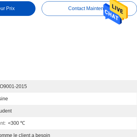
ur Prix
Contact Maintenant
SO9001-2015
sine
udent
nt:
<300 ℃
mme le client a besoin