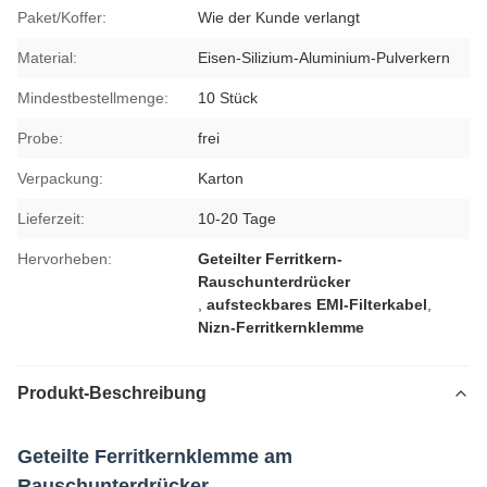
Paket/Koffer:
Wie der Kunde verlangt
Material:
Eisen-Silizium-Aluminium-Pulverkern
Mindestbestellmenge:
10 Stück
Probe:
frei
Verpackung:
Karton
Lieferzeit:
10-20 Tage
Hervorheben:
Geteilter Ferritkern-
Rauschunterdrücker
,
aufsteckbares EMI-Filterkabel
,
Nizn-Ferritkernklemme
Produkt-Beschreibung
Geteilte Ferritkernklemme am
Rauschunterdrücker