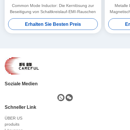
Common Mode Inductor: Die Kernlösung zur
Metalle
Beseitigung von Schaltkreislauf-EMI-Rauschen
Magnetisch
Ferri
Erhalten Sie Besten Preis
Er
Soziale Medien
Schneller Link
ÜBER US
produits