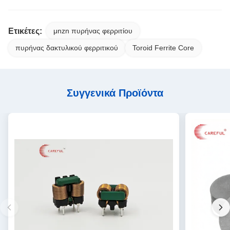
Ετικέτες:
μnzn πυρήνας φερριτίου
πυρήνας δακτυλικού φερριτικού
Toroid Ferrite Core
Συγγενικά Προϊόντα