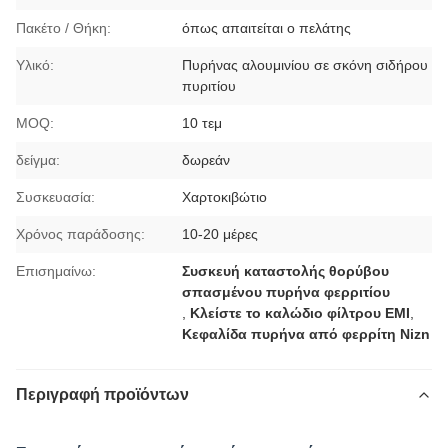
Πακέτο / Θήκη:
όπως απαιτείται ο πελάτης
Υλικό:
Πυρήνας αλουμινίου σε σκόνη σιδήρου
πυριτίου
MOQ:
10 τεμ
δείγμα:
δωρεάν
Συσκευασία:
Χαρτοκιβώτιο
Χρόνος παράδοσης:
10-20 μέρες
Επισημαίνω:
Συσκευή καταστολής θορύβου
σπασμένου πυρήνα φερριτίου
,
Κλείστε το καλώδιο φίλτρου EMI
,
Κεφαλίδα πυρήνα από φερρίτη Nizn
Περιγραφή προϊόντων