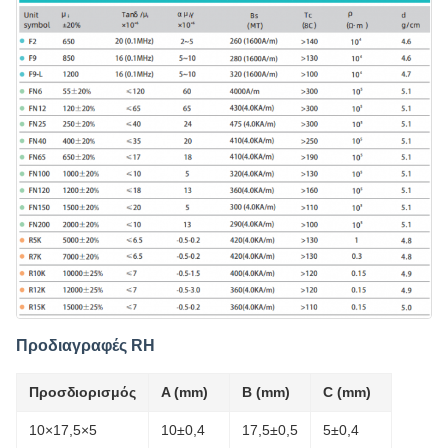
Προδιαγραφές RH
Προσδιορισμός
A (mm)
B (mm)
C (mm)
10×17,5×5
10±0,4
17,5±0,5
5±0,4