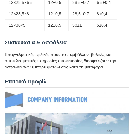
12×28,5×6,5
12±0,5
28,5±0,7
6,5±0,4
12×28,5×8
12±0,5
28,5±0,7
8±0,4
12×30×5
12±0,5
30±1
5±0,4
Συσκευασία & Ασφάλεια
Επαγγελματικές, φιλικές προς το περιβάλλον, βολικές και
αποτελεσματικές υπηρεσίες συσκευασίας διασφαλίζουν την
ασφάλεια των εμπορευμάτων σας κατά τη μεταφορά.
Εταιρικό Προφίλ