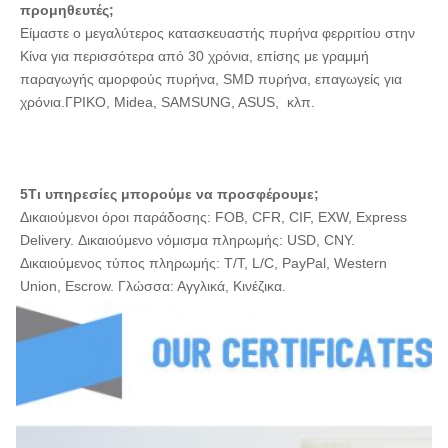
προμηθευτές;
-
Είμαστε ο μεγαλύτερος κατασκευαστής πυρήνα φερριτίου στην 
Μέγεθος: mm
Όχι,
Κίνα για περισσότερα από 30 χρόνια, επίσης με γραμμή 
Τ Προδιαγραφή
όχι,
παραγωγής αμορφούς πυρήνα, SMD πυρήνα, επαγωγείς για 
Α
Β
Γ
όχι.
χρόνια.ΓΡΙΚΟ, Midea, SAMSUNG, ASUS,  κλπ.
150
13×3×7
13±0.4
3±0.3
7±0.3
151
13 × 3,5 × 7
13±0.4
3.5±0.3
7±0.3
5Τι υπηρεσίες μπορούμε να προσφέρουμε;
Δικαιούμενοι όροι παράδοσης: FOB, CFR, CIF, EXW, Express 
152
13 × 5 × 7
13±0.4
5±0.3
7±0.3
Delivery. Δικαιούμενο νόμισμα πληρωμής: USD, CNY. 
153
13 × 5 × 8
13±0.4
5±0.3
8±0.3
Δικαιούμενος τύπος πληρωμής: T/T, L/C, PayPal, Western 
Union, Escrow. Γλώσσα: Αγγλικά, Κινέζικα.
154
13 × 5,5 × 7
13±0.4
5.5±0.3
7±0.3
155
13 × 6 × 7
13±0.4
6±0.3
7±0.3
156
13 × 6 × 8
13±0.4
6±0.3
8±0.3
157
13×6,5×8
13±0.4
6.5±0.3
8±0.3