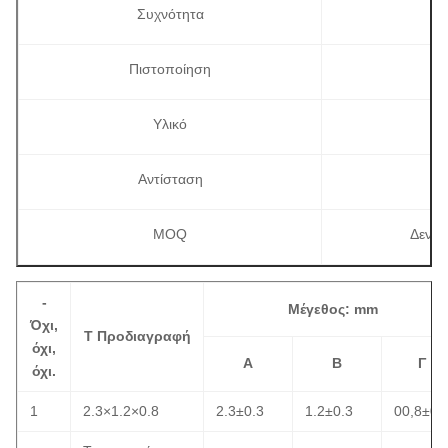
Συχνότητα
Πιστοποίηση
Υλικό
Αντίσταση
MOQ
Δεν υ
-
Μέγεθος: mm
Όχι,
Τ Προδιαγραφή
όχι,
Α
Β
Γ
όχι.
1
2.3×1.2×0.8
2.3±0.3
1.2±0.3
00,8±0.