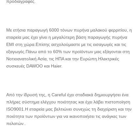
προδιαγραφές.
12 φορές 5,5
117
12±0.4
5.5±0.3
7.3±0.3
φορές 7.3
118
12 × 6 × 6
12±0.4
6±0.3
6±0.3
Με ετήσια παραγωγή 6000 τόνων πυρήνα μαλακού φερριτίου, η 
εταιρεία μας έχει γίνει η μεγαλύτερη βάση παραγωγής πυρήνα 
119
12 × 6 × 7
12±0.4
6±0.3
7±0.3
EMI στη χώρα.Επίσης ασχολούμαστε με τις εισαγωγές και τις 
εξαγωγές.Πάνω από το 60% των προϊόντων μας εξάγονται στη 
120
12 × 7 × 8
12±0.4
7±0.3
8±0.3
Νοτιοανατολική Ασία, τις ΗΠΑ και την Ευρώπη.Ηλεκτρικές 
συσκευές DAWOO και Haier.
121
12 × 7 × 8.5
12±0.4
7±0.3
8.5±0.3
122
12 × 8 × 6
12±0.4
8±0.3
6±0.3
123
12 × 8 × 7
12±0.4
8±0.3
7±0.3
Από την ίδρυσή της, η Careful έχει σταδιακά δημιουργήσει ένα 
πλήρες σύστημα ελέγχου ποιότητας και έχει λάβει πιστοποίηση 
124
12*9*5.6
12±0.4
9±0.3
50,6±0.
ISO9001.Η εταιρεία μας βελτιώνει συνεχώς τη διαχείριση και την 
ποιότητα των προϊόντων για να ικανοποιήσει τις ανάγκες των 
125
12*9*6.5
12±0.4
9±0.3
6.5±0.3
πελατών..
126
12 × 9 × 7.3
12±0.4
9±0.3
7.3±0.3