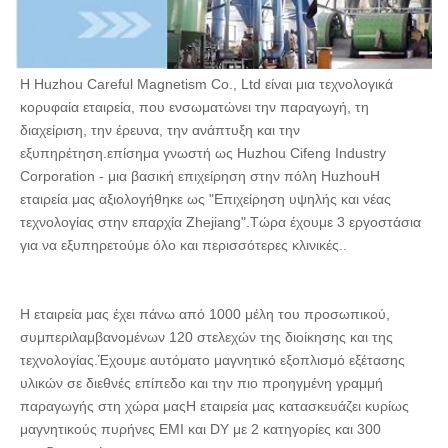
106
12×3×5.5
12±0.4
3±0.3
5.5±0.3
107
12 × 4 × 6
12±0.4
4±0.3
6±0.3
Η Huzhou Careful Magnetism Co., Ltd είναι μια τεχνολογικά 
κορυφαία εταιρεία, που ενσωματώνει την παραγωγή, τη 
108
12 × 4 × 7
12±0.4
4±0.3
7±0.3
διαχείριση, την έρευνα, την ανάπτυξη και την 
εξυπηρέτηση.επίσημα γνωστή ως Huzhou Cifeng Industry 
109
12×4,5×8
12±0.4
4.5±0.3
8±0.3
Corporation - μια βασική επιχείρηση στην πόλη HuzhouΗ 
εταιρεία μας αξιολογήθηκε ως "Επιχείρηση υψηλής και νέας 
110
12×5×4.75
12±0.4
5±0.3
4.75±0.
τεχνολογίας στην επαρχία Zhejiang".Τώρα έχουμε 3 εργοστάσια 
111
12x5x5.6
12±0.4
5±0.3
50,6±0.
για να εξυπηρετούμε όλο και περισσότερες κλινικές..
112
12 × 5 × 6
12±0.4
5±0.3
6±0.3
Η εταιρεία μας έχει πάνω από 1000 μέλη του προσωπικού, 
113
12 × 5 × 6.5
12±0.4
5±0.3
6.5±0.3
συμπεριλαμβανομένων 120 στελεχών της διοίκησης και της 
114
12 × 5 × 7
12±0.4
5±0.3
7±0.3
τεχνολογίας.Έχουμε αυτόματο μαγνητικό εξοπλισμό εξέτασης 
υλικών σε διεθνές επίπεδο και την πιο προηγμένη γραμμή 
115
12 × 5 × 8
12±0.4
5±0.3
8±0.3
παραγωγής στη χώρα μαςΗ εταιρεία μας κατασκευάζει κυρίως 
μαγνητικούς πυρήνες EMI και DY με 2 κατηγορίες και 300 
116
12 × 5,5 × 7
12±0.4
5.5±0.3
7±0.3