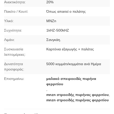
Ανεκτικότητα:
20%
Πακέτο / Κουτί:
Όπως απαιτεί ο πελάτης
Υλικό:
ΜΝZn
Συχνότητα:
1kHZ-500kHZ
Λιμάνι:
Σανγκάη.
Συσκευασία
Καρτόνια εξαγωγής + παλέτες
λεπτομέρειες:
Δυνατότητα
5000 κομμάτι/κομμάτια ανά Ημέρα
προσφοράς:
Επισημαίνω:
μαλακό σπειροειδές πυρήνα
φερριτίου
,
mnzn στροειδής πυρήνας φερριτίου
,
mnzn στροειδής πυρήνας φερριτίου