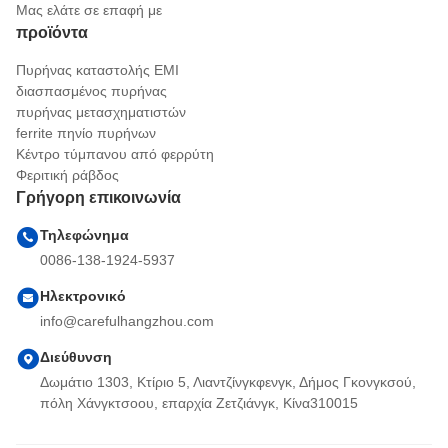
Μας ελάτε σε επαφή με
προϊόντα
Πυρήνας καταστολής EMI
διασπασμένος πυρήνας
πυρήνας μετασχηματιστών
ferrite πηνίο πυρήνων
Κέντρο τύμπανου από φερρύτη
Φεριτική ράβδος
Γρήγορη επικοινωνία
Τηλεφώνημα
0086-138-1924-5937
Ηλεκτρονικό
info@carefulhangzhou.com
Διεύθυνση
Δωμάτιο 1303, Κτίριο 5, Λιαντζίνγκφενγκ, Δήμος Γκονγκσού,
πόλη Χάνγκτσοου, επαρχία Ζετζιάνγκ, Κίνα310015