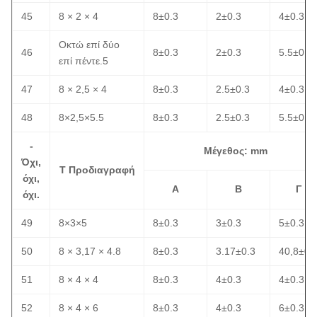
45
8 × 2 × 4
8±0.3
2±0.3
4±0.3
Οκτώ επί δύο
46
8±0.3
2±0.3
5.5±0.3
επί πέντε.5
47
8 × 2,5 × 4
8±0.3
2.5±0.3
4±0.3
48
8×2,5×5.5
8±0.3
2.5±0.3
5.5±0.3
-
Μέγεθος: mm
Όχι,
Τ Προδιαγραφή
όχι,
Α
Β
Γ
όχι.
49
8×3×5
8±0.3
3±0.3
5±0.3
50
8 × 3,17 × 4.8
8±0.3
3.17±0.3
40,8±0.
51
8 × 4 × 4
8±0.3
4±0.3
4±0.3
52
8 × 4 × 6
8±0.3
4±0.3
6±0.3