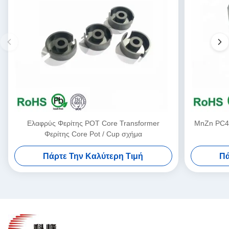
Ελαφρύς Φερίτης POT Core Transformer
MnZn PC40
Φερίτης Core Pot / Cup σχήμα
Πάρτε Την Καλύτερη Τιμή
Πά