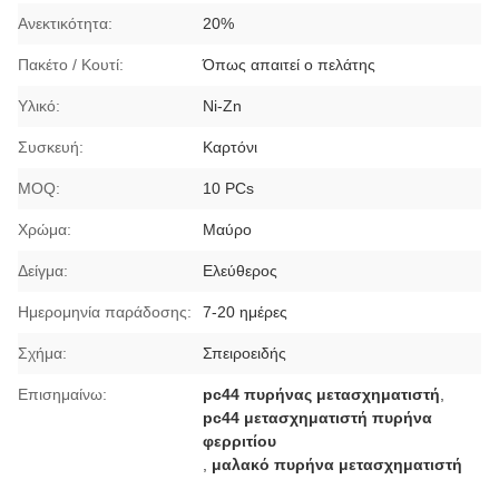
Ανεκτικότητα:
20%
Πακέτο / Κουτί:
Όπως απαιτεί ο πελάτης
Υλικό:
Ni-Zn
Συσκευή:
Καρτόνι
MOQ:
10 PCs
Χρώμα:
Μαύρο
Δείγμα:
Ελεύθερος
Ημερομηνία παράδοσης:
7-20 ημέρες
Σχήμα:
Σπειροειδής
Επισημαίνω:
pc44 πυρήνας μετασχηματιστή
,
pc44 μετασχηματιστή πυρήνα
φερριτίου
,
μαλακό πυρήνα μετασχηματιστή