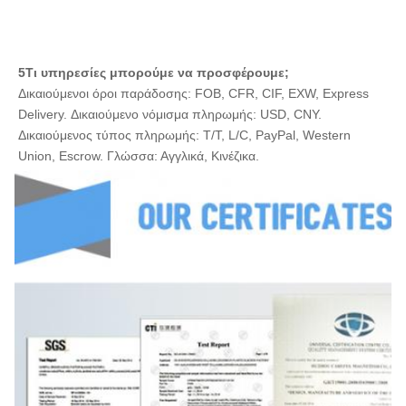
επί τρία.6
Οκτώ επί δέκα
8±0.3
10±0.4
30,8±0.3
επί τρία.8
5Τι υπηρεσίες μπορούμε να προσφέρουμε;
Δικαιούμενοι όροι παράδοσης: FOB, CFR, CIF, EXW, Express 
Delivery. Δικαιούμενο νόμισμα πληρωμής: USD, CNY. 
Δικαιούμενος τύπος πληρωμής: T/T, L/C, PayPal, Western 
Union, Escrow. Γλώσσα: Αγγλικά, Κινέζικα.