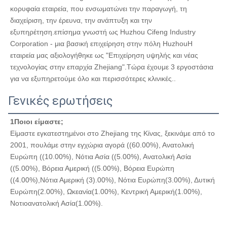
κορυφαία εταιρεία, που ενσωματώνει την παραγωγή, τη 
7.75×14.2×4
7.75±0.3
14.2±0.4
4±0.3
διαχείριση, την έρευνα, την ανάπτυξη και την 
εξυπηρέτηση.επίσημα γνωστή ως Huzhou Cifeng Industry 
7.75×19×4
7.75±0.4
19±0.5
4±0.4
Corporation - μια βασική επιχείρηση στην πόλη HuzhouΗ 
εταιρεία μας αξιολογήθηκε ως "Επιχείρηση υψηλής και νέας 
7.8×12.7×4
70,8±0.4
120,7±0.5
4±0.4
τεχνολογίας στην επαρχία Zhejiang".Τώρα έχουμε 3 εργοστάσια 
για να εξυπηρετούμε όλο και περισσότερες κλινικές..
7.8×12.7×4.5
70,8±0.4
120,7±0.5
4.5±0.4
Γενικές ερωτήσεις
7.8×13×4.5
70,8±0.4
13±0.5
5±0.4
7.8×14.2×4
70,8±0.4
14.2±0.5
4±0.4
1Ποιοι είμαστε;
Είμαστε εγκατεστημένοι στο Zhejiang της Κίνας, ξεκινάμε από το 
7.8×14.2×4.5
70,8±0.4
14.2±0.5
4.5±0.4
2001, πουλάμε στην εγχώρια αγορά ((60.00%), Ανατολική 
Ευρώπη ((10.00%), Νότια Ασία ((5.00%), Ανατολική Ασία 
7.8×17.5×4.5
70,8±0.3
17.5±0.4
4.5±0.3
((5.00%), Βόρεια Αμερική ((5.00%), Βόρεια Ευρώπη 
((4.00%),Νότια Αμερική (3).00%), Νότια Ευρώπη(3.00%), Δυτική 
7.8×18×4
70,8±0.4
18±0.5
4±0.4
Ευρώπη(2.00%), Ωκεανία(1.00%), Κεντρική Αμερική(1.00%), 
7.8×18×4.5
70,8±0.4
18±0.5
4.5±0.4
Νοτιοανατολική Ασία(1.00%).
7.8×25×4.5
70,8±0.4
25±0.6
4.5±0.4