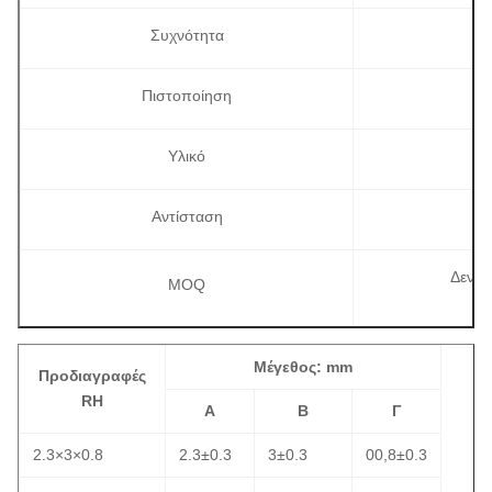
Συχνότητα
Πιστοποίηση
Υλικό
Αντίσταση
Δεν υ
MOQ
Μέγεθος: mm
Προδιαγραφές
RH
Α
Β
Γ
2.3×3×0.8
2.3±0.3
3±0.3
00,8±0.3