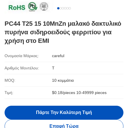
PC44 T25 15 10MnZn μαλακό δακτυλικό
πυρήνα σιδηροειδούς φερριτίου για
χρήση στο EMI
Ονομασία Μάρκας:
careful
Αριθμός Μοντέλου:
Τ
MOQ:
10 κομμάτια
Τιμή:
$0.18/pieces 10-49999 pieces
Πάρτε Την Καλύτερη Τιμή
Επαφή Τώρα