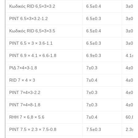
Κωδικός RID 6,5×3×3.2
6.5±0.4
3±0.3
ΡΙΝΤ 6.5×3×3.2-1.2
6.5±0.3
3±0.3
Κωδικός RID 6,5×3×3.5
6.5±0.4
3±0.3
ΡΙΝΤ 6.5 × 3 × 3.6-1.1
6.5±0.3
3±0.3
ΡΙΝΤ 6.9 × 4.1 × 6.6-1.8
6.9±0.3
4.1±0
ΡΙΔ 7×4×3-1.8
7±0.3
4±0.3
RID 7 × 4 × 3
7±0.4
4±0.3
ΡΙΝΤ 7×4×3-2.2
7±0.3
4±0.3
ΡΙΝΤ 7×4×8-1.8
7±0.3
4±0.3
RHH 7 × 6,8 × 5.6
7±0.4
60,8±
ΡΙΝΤ 7.5 × 2.3 × 7.5-0.8
7.5±0.3
2.3±0