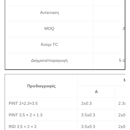
Αντίσταση
MOQ
Δεν
Κούρι TC
Δείγματα/παραγωγή
5-10p
Μέ
Προδιαγραφές
Α
Β
ΡΙΝΤ 2×2,3×3.5
2±0.3
2.3±0
ΡΙΝΤ 3,5 × 2 × 1.3
3.5±0.3
2±0.3
RID 3,5 × 2 × 2
3.5±0.3
2±0.3