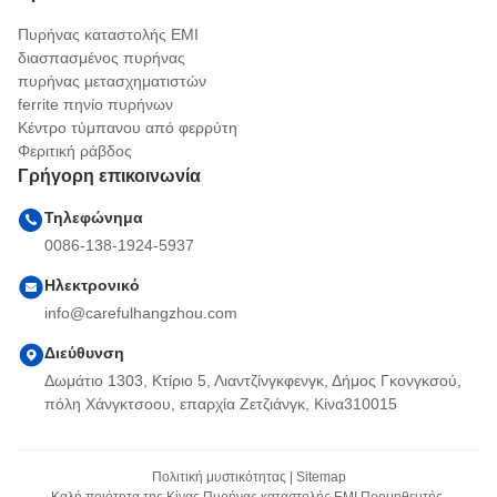
Πυρήνας καταστολής EMI
διασπασμένος πυρήνας
πυρήνας μετασχηματιστών
ferrite πηνίο πυρήνων
Κέντρο τύμπανου από φερρύτη
Φεριτική ράβδος
Γρήγορη επικοινωνία
Τηλεφώνημα
0086-138-1924-5937
Ηλεκτρονικό
info@carefulhangzhou.com
Διεύθυνση
Δωμάτιο 1303, Κτίριο 5, Λιαντζίνγκφενγκ, Δήμος Γκονγκσού,
πόλη Χάνγκτσοου, επαρχία Ζετζιάνγκ, Κίνα310015
Πολιτική μυστικότητας
|
Sitemap