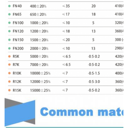
RID 32×16×32
32±1.0
16±0.