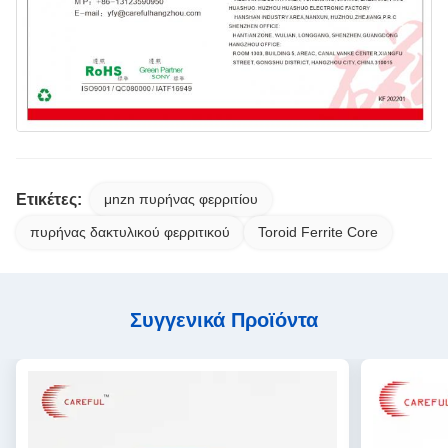
Ετικέτες:
μnzn πυρήνας φερριτίου
πυρήνας δακτυλικού φερριτικού
Toroid Ferrite Core
Συγγενικά Προϊόντα