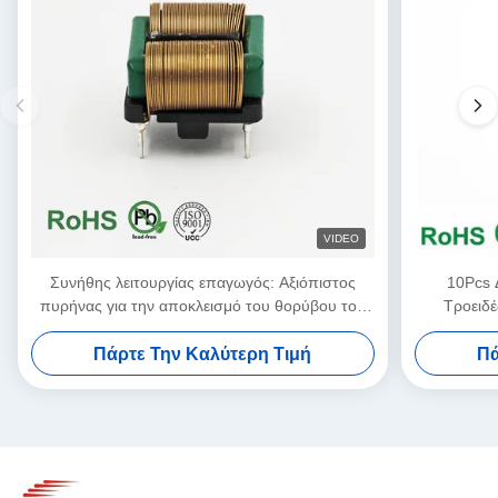
VIDEO
Συνήθης λειτουργίας επαγωγός: Αξιόπιστος
10Pcs 
πυρήνας για την αποκλεισμό του θορύβου του
Τροειδ
κυκλώματος κοινής λειτουργίας15.5*17
κορεσμό Γι
Πάρτε Την Καλύτερη Τιμή
Πά