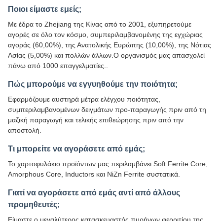
Ποιοι είμαστε εμείς;
Με έδρα το Zhejiang της Κίνας από το 2001, εξυπηρετούμε
αγορές σε όλο τον κόσμο, συμπεριλαμβανομένης της εγχώριας
αγοράς (60,00%), της Ανατολικής Ευρώπης (10,00%), της Νότιας
Ασίας (5,00%) και πολλών άλλων.Ο οργανισμός μας απασχολεί
πάνω από 1000 επαγγελματίες..
Πώς μπορούμε να εγγυηθούμε την ποιότητα;
Εφαρμόζουμε αυστηρά μέτρα ελέγχου ποιότητας,
συμπεριλαμβανομένων δειγμάτων προ-παραγωγής πριν από τη
μαζική παραγωγή και τελικής επιθεώρησης πριν από την
αποστολή.
Τι μπορείτε να αγοράσετε από εμάς;
Το χαρτοφυλάκιο προϊόντων μας περιλαμβάνει Soft Ferrite Core,
Amorphous Core, Inductors και NiZn Ferrite συστατικά.
Γιατί να αγοράσετε από εμάς αντί από άλλους
προμηθευτές;
Είμαστε ο μεγαλύτερος κατασκευαστής πυρήνων φερριτίου της