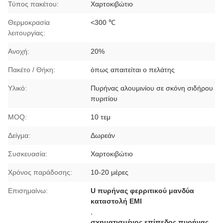
Τύπος πακέτου:
Χαρτοκιβώτιο
Θερμοκρασία
<300 ℃
λειτουργίας:
Ανοχή:
20%
Πακέτο / Θήκη:
όπως απαιτείται ο πελάτης
Υλικό:
Πυρήνας αλουμινίου σε σκόνη σιδήρου
πυριτίου
MOQ:
10 τεμ
Δείγμα:
Δωρεάν
Συσκευασία:
Χαρτοκιβώτιο
Χρόνος παράδοσης:
10-20 μέρες
Επισημαίνω:
U πυρήνας φερριτικού μανδύα
καταστολή EMI
,
σχηματισμένος επίπεδος πυρήνας