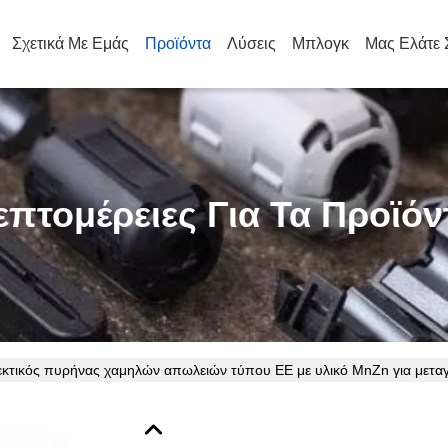
Σχετικά Με Εμάς
Προϊόντα
Λύσεις
Μπλογκ
Μας Ελάτε 
επτομέρειες Για Τα Προϊόν
κτικός πυρήνας χαμηλών απωλειών τύπου EE με υλικό MnZn για μετα