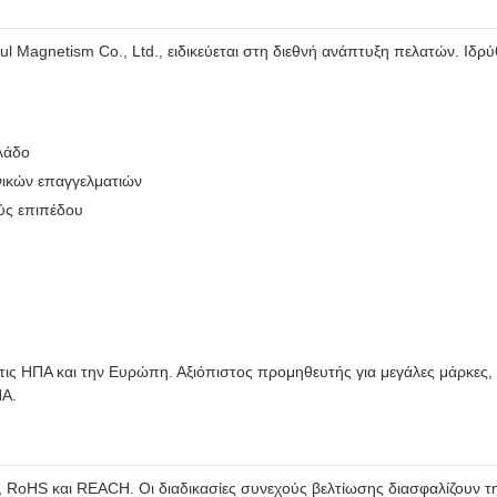
ful Magnetism Co., Ltd., ειδικεύεται στη διεθνή ανάπτυξη πελατών. Ιδ
κλάδο
νικών επαγγελματιών
ύς επιπέδου
 τις ΗΠΑ και την Ευρώπη. Αξιόπιστος προμηθευτής για μεγάλες μάρκε
ΠΑ.
 RoHS και REACH. Οι διαδικασίες συνεχούς βελτίωσης διασφαλίζουν τ