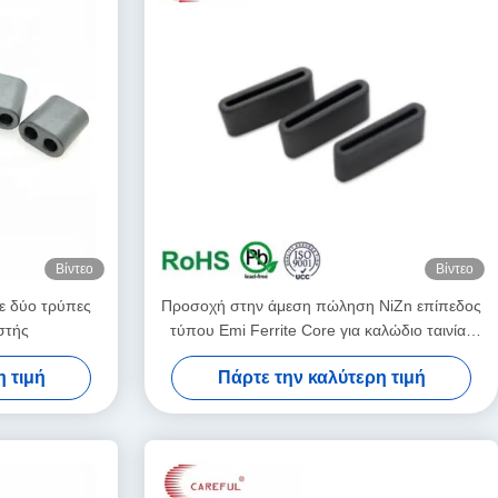
Βίντεο
Βίντεο
με δύο τρύπες
Προσοχή στην άμεση πώληση NiZn επίπεδος
στής
τύπου Emi Ferrite Core για καλώδιο ταινίας
FS12*4.5*9*12-1.5
 τιμή
Πάρτε την καλύτερη τιμή