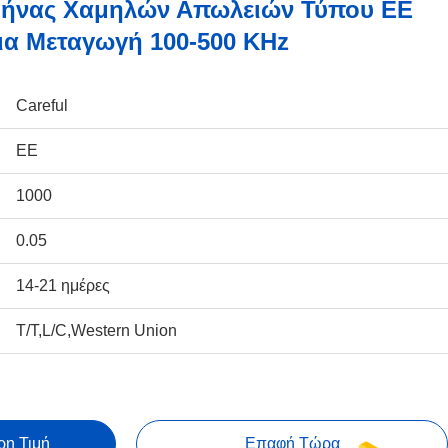
ρήνας Χαμηλών Απωλειών Τύπου EE
ια Μεταγωγή 100-500 KHz
Careful
ΕΕ
1000
0.05
14-21 ημέρες
T/T,L/C,Western Union
ρη Τιμή
Επαφή Τώρα