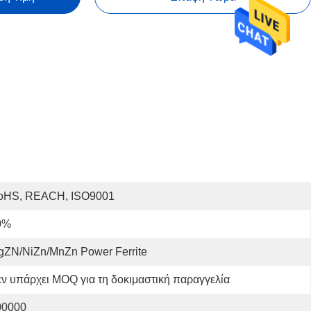
oHS, REACH, ISO9001
0%
gZN/NiZn/MnZn Power Ferrite
ν υπάρχει MOQ για τη δοκιμαστική παραγγελία
00000