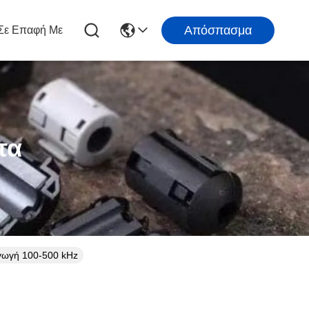
Απόσπασμα
Σε Επαφή Με
τα
γωγή 100-500 kHz