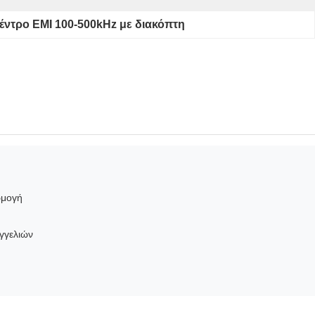
έντρο EMI 100-500kHz με διακόπτη
ρμογή
γγελιών