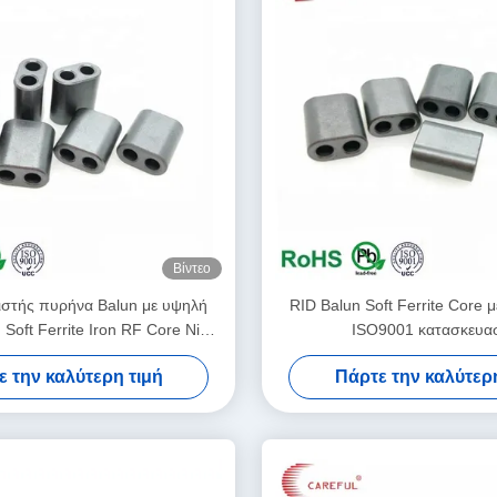
Βίντεο
στής πυρήνα Balun με υψηλή
RID Balun Soft Ferrite Core 
 Soft Ferrite Iron RF Core NiZn
ISO9001 κατασκευα
/ MnZn
ε την καλύτερη τιμή
Πάρτε την καλύτερη