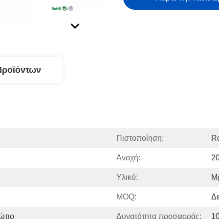
Προϊόντων
Πιστοποίηση:
R
Ανοχή:
2
Υλικό:
M
MOQ:
Δε
ώτιο
Δυνατότητα προσφοράς:
1