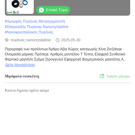
νανοκρυσταλλικό τοροειδές πνιγμό
άμορφος πυρήνας
Επαφή Τώρα
#
Αμορφός Πυρήνας Μετασχηματιστή
#
Σπειροειδής Πυρήνας Nanocrystalline
#
Νανοκρυσταλλικός Πυρήνας
πυρήνας nanocrystalline
2025-05-30
Περιγραφή των προϊόντων Άρθρο Αξία Χώρος καταγωγής Κίνα Ζετζιάνγκ
Ονομασία μάρκας Πρόσεχε. Αριθμός μοντέλου Τ Τύπος Ελαφριά Συνθετικό
Φεριτικό μαγνήτη Σχήμα Στρογγυλοί Εφαρμογή Βιομηχανικός μαγνήτης Α...
Δείτε περισσότερα
Μηνύματα επισκέπτη
Αφήστε μήνυμα.
Κανένα δημόσιο σχόλιο ακόμα