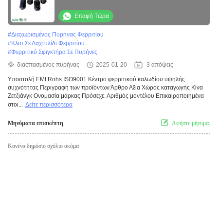
πυρήνας φερρίτη
Επαφή Τώρα
#
Διαχωρισμένος Πυρήνας Φερριτίου
#
Κλιπ Σε Δαχτυλίδι Φερριτίου
#
Φερριτικό Σφιγκτήρα Σε Πυρήνες
διασπασμένος πυρήνας
2025-01-20
3 απόψεις
Υποστολή EMI Rohs ISO9001 Κέντρο φερριτικού καλωδίου υψηλής
συχνότητας Περιγραφή των προϊόντων Άρθρο Αξία Χώρος καταγωγής Κίνα
Ζετζιάνγκ Ονομασία μάρκας Πρόσεχε. Αριθμός μοντέλου Επικαιροποιημένα
στοι...
Δείτε περισσότερα
Μηνύματα επισκέπτη
Αφήστε μήνυμα.
Κανένα δημόσιο σχόλιο ακόμα