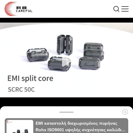
EMI καταστολή διαχωρισμένος πυρήνας
Rohs ISO9001 υψηλής συχνότητας καλώδιο