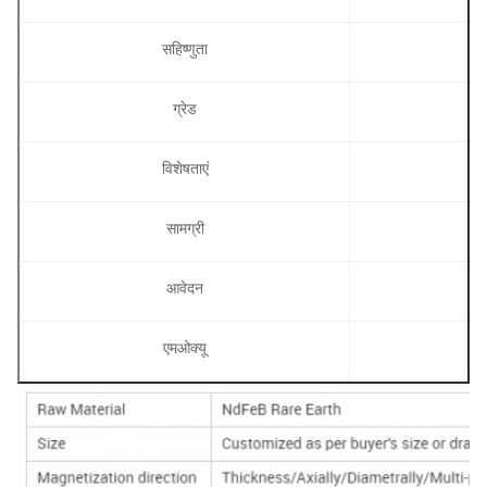
सहिष्णुता
ग्रेड
विशेषताएं
सामग्री
आवेदन
एमओक्यू