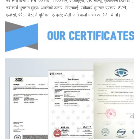
स्वीकार्य वितरण शर्तें: एफओबी, सीएफआर, सीआईएफ, एक्सडब्ल्यू, एक्सप्रेस डिलीवरी; 
स्वीकार्य भुगतान मुद्राः अमरीकी डालर, सीएनवाई; स्वीकार्य भुगतान प्रकारः टी/टी, 
एल/सी, पेपैल, वेस्टर्न यूनियन, एस्क्रो; बोली जाने वाली भाषाः अंग्रेजी, चीनी।