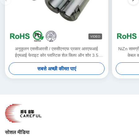
VIDEO
अनुकूलन एससीआरसी / एससीएनएफ प्रकार आरएफआई
NiZn सामग्
ईएमआई फेराइट कोर प्लास्टिक शेल क्लिप ऑन शोर 3.5
केबल क्
मिमी-13 मिमी केबल के लिए
सबसे अच्छी कीमत पाएं
सोशल मीडिया