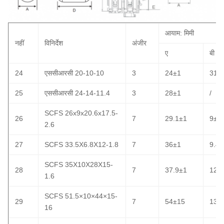
आयाम: मिमी
नहीं
विनिर्देश
अंजीर
ए
बी
24
एससीआरसी 20-10-10
3
24±1
31±
25
एससीआरसी 24-14-11.4
3
28±1
/
SCFS 26x9x20.6x17.5-
26
7
29.1±1
9±0.
2.6
27
SCFS 33.5X6.8X12-1.8
7
36±1
9.4±
SCFS 35X10X28X15-
28
7
37.9±1
12.5
1.6
SCFS 51.5×10×44×15-
29
7
54±15
13.1
16