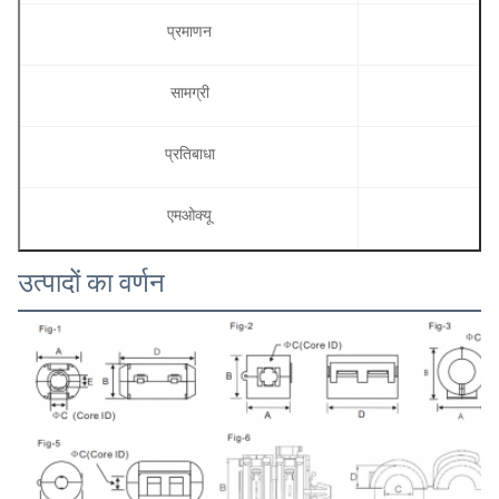
प्रमाणन
आई
सामग्री
प्रतिबाधा
एमओक्यू
उत्पादों का वर्णन