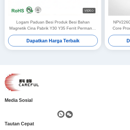
VIDEO
Logam Paduan Besi Produk Besi Bahan
NPV22606
Magnetik Cina Pabrik Y30 Y35 Ferrit Permanen
Core Pro
Magnet Ring Diametrik Magnetized
Dapatkan Harga Terbaik
D
Media Sosial
Tautan Cepat