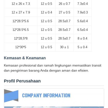
12 x 26 x 7.3
12 ± 0.5
26 ± 0.7
7.3±0.4
12 x 27 x 7.9
12 ± 0.4
27 ± 0.5
7.9±0.3
12*28.5*5.6
12 ± 0.5
28.5±0.7
5.6±0.4
12*28.5*6.5
12 ± 0.5
28.5±0.7
6.5±0.4
12*28,5*8
12 ± 0.5
28.5±0.7
8 ± 0.4
12*30*5
12 ± 0.5
30 ± 1
5 ± 0.4
Kemasan & Keamanan
Kemasan profesional dan ramah lingkungan memastikan transit
dan pengiriman barang Anda dengan aman dan efisien.
Profil Perusahaan