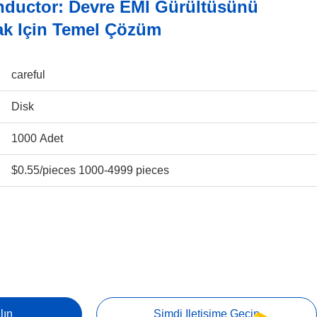
uctor: Devre EMI Gürültüsünü
ak Için Temel Çözüm
careful
Disk
1000 Adet
$0.55/pieces 1000-4999 pieces
lın
Şimdi Iletişime Geçin