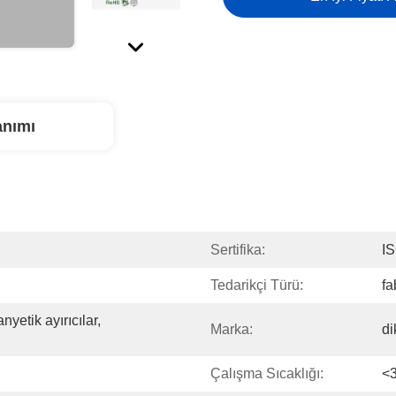
anımı
Sertifika:
I
Tedarikçi Türü:
fa
yetik ayırıcılar, 
Marka:
di
Çalışma Sıcaklığı:
<