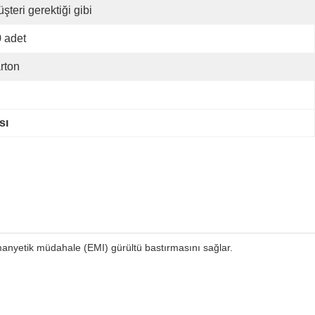
şteri gerektiği gibi
 adet
rton
sı
romanyetik müdahale (EMI) gürültü bastırmasını sağlar.