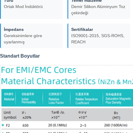
Türü
Temel malzeme
Ortak Mod İndüktörü
Demir Silikon Alüminyum Toz
çekirdeği
İmpedans
Sertifikalar
Gereksinimlere göre
ISO9001-2015, SGS-ROHS,
uyarlanmış
REACH
Standart Boyutlar