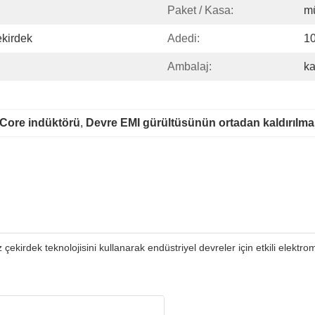
Paket / Kasa:
mü
kirdek
Adedi:
10
Ambalaj:
ka
t Core indüktörü
, 
Devre EMI gürültüsünün ortadan kaldırılma
çekirdek teknolojisini kullanarak endüstriyel devreler için etkili elekt