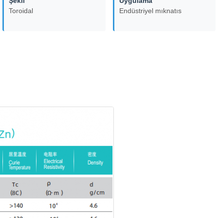
Şekli
Uygulama
Toroidal
Endüstriyel mıknatıs