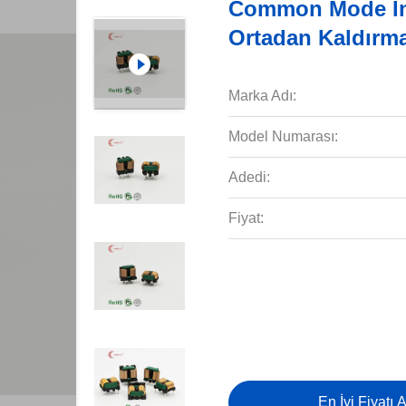
Common Mode Ind
Ortadan Kaldırm
Marka Adı:
Model Numarası:
Adedi:
Fiyat:
En İyi Fiyatı A