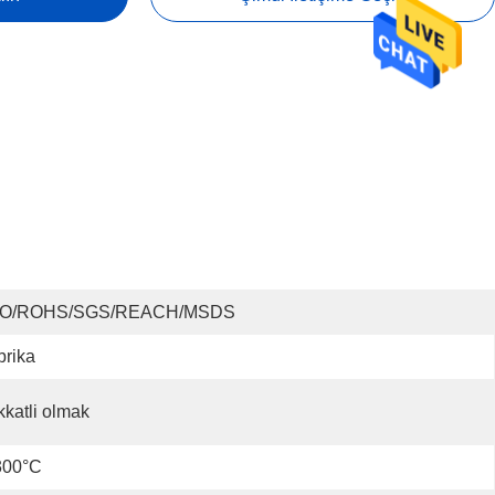
SO/ROHS/SGS/REACH/MSDS
brika
kkatli olmak
300°C