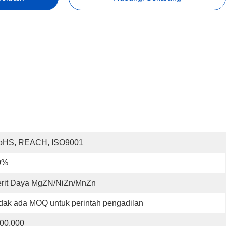
oHS, REACH, ISO9001
0%
erit Daya MgZN/NiZn/MnZn
dak ada MOQ untuk perintah pengadilan
00.000