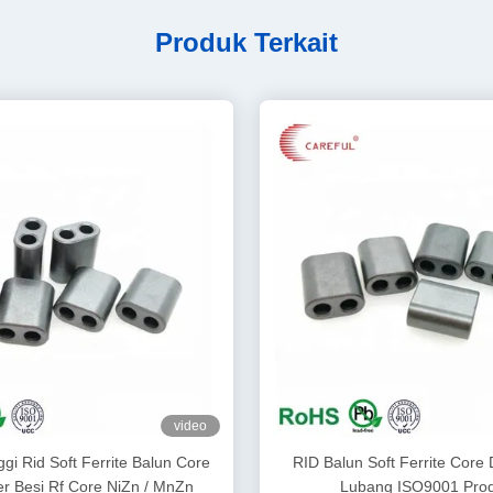
Produk Terkait
video
ggi Rid Soft Ferrite Balun Core
RID Balun Soft Ferrite Cor
r Besi Rf Core NiZn / MnZn
Lubang ISO9001 Pro