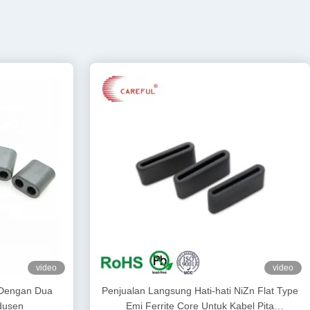
video
video
e Dengan Dua
Penjualan Langsung Hati-hati NiZn Flat Type
dusen
Emi Ferrite Core Untuk Kabel Pita