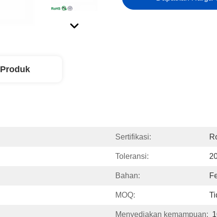
 Produk
Sertifikasi:
R
Toleransi:
2
Bahan:
F
MOQ:
Ti
Menyediakan kemampuan:
1