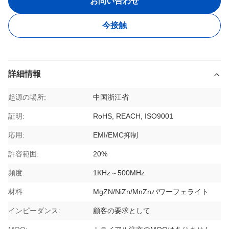
お問い合わせ
今接触
詳細情報
起源の場所:
中国浙江省
証明:
RoHS, REACH, ISO9001
応用:
EMI/EMC抑制
許容範囲:
20%
頻度:
1KHz～500MHz
材料:
MgZN/NiZn/MnZnパワーフェライト
インピーダンス:
顧客の要求として