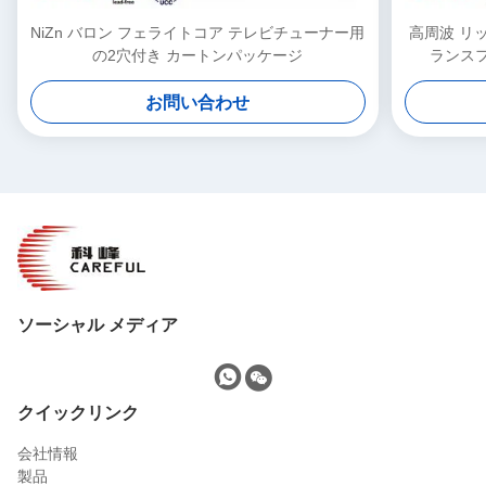
NiZn バロン フェライトコア テレビチューナー用
高周波 リ
の2穴付き カートンパッケージ
ランスフォ
お問い合わせ
ソーシャル メディア
クイックリンク
会社情報
製品