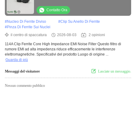
Nucleo in Ferrite per Monitor Del Computer
Cavo Filo ID11.4mm
Contatto Ora
#
Nucleo Di Ferrite Diviso
#
Clip Su Anello Di Ferrite
#
Pinza Di Ferrite Sui Nuclei
il centro di spaccatura
2026-08-03
2 opinioni
114A Clip Ferrite Core High Impedance EMI Noise Filter Questo filtro di
rumore EMI ad alta impedenza riduce efficacemente le interferenze
elettromagnetiche. Specificativi del prodotto Luogo di origine ...
Guarda di più
Messaggi del visitatore
Lasciate un messaggio.
Nessun commento pubblico