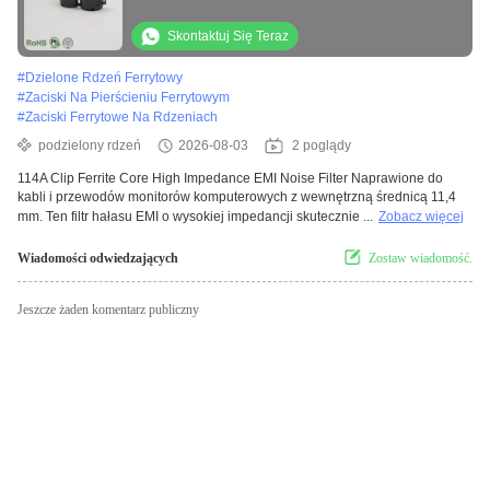
dzielony rdzeń ferrytowy do monitora
komputerowego kabel drutu ID11.4mm
Skontaktuj Się Teraz
#
Dzielone Rdzeń Ferrytowy
#
Zaciski Na Pierścieniu Ferrytowym
#
Zaciski Ferrytowe Na Rdzeniach
podzielony rdzeń
2026-08-03
2 poglądy
114A Clip Ferrite Core High Impedance EMI Noise Filter Naprawione do
kabli i przewodów monitorów komputerowych z wewnętrzną średnicą 11,4
mm. Ten filtr hałasu EMI o wysokiej impedancji skutecznie ...
Zobacz więcej
Wiadomości odwiedzających
Zostaw wiadomość.
Jeszcze żaden komentarz publiczny