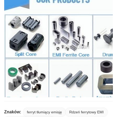
Znaków:
ferryt tłumiący emisję
Rdzeń ferrytowy EMI