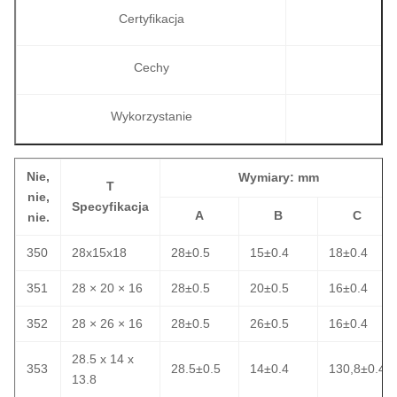
Certyfikacja
Cechy
Wykorzystanie
Nie,
Wymiary: mm
T
nie,
Specyfikacja
A
B
C
nie.
350
28x15x18
28±0.5
15±0.4
18±0.4
351
28 × 20 × 16
28±0.5
20±0.5
16±0.4
352
28 × 26 × 16
28±0.5
26±0.5
16±0.4
28.5 x 14 x
353
28.5±0.5
14±0.4
130,8±0.4
13.8