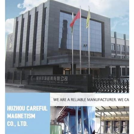
395
62x12x38
62±0.9
12±0.4
38±0.6
396
63 x 10 x 38
63±0.9
10±0.4
38±0.6
397
63x15x38
63±0.9
15±0.4
38±0.6
398
63×20×38
63±0.9
20±0.5
38±0.6
399
85 × 13 × 55
85±1.1
13±0.4
55±0.8
400
85 × 25 × 55
85±1.1
25±0.5
55±0.8
401
96 × 22 × 70
96±1.2
22±0.5
70±1
402
100x18x50
100±1.3
18±0.4
50±0.8
403
122x22x70
122±1.5
22±0.5
70±1