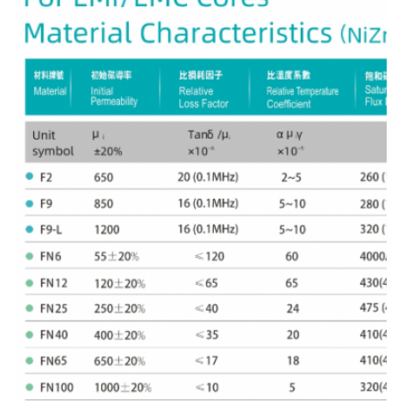
374
36x7x23
36±0.6
7±0.3
23±0.5
375
36x12x23
36±0.6
12±0.4
23±0.5
376
36x15x23
36±0.6
15±0.4
23±0.5
377
36x16x25
36±0.6
16±0.4
25±0.5
378
36x19x23
36±0.6
19±0.4
23±0.5
379
36x20x23
36±0.6
20±0.5
23±0.5
38 x 15,3 x
380
38±0.6
150,3±0.4
22±0.5
22
381
38 x 15 x 22
38±0.6
15±0.4
22±0.5
382
40 × 28 × 27
40±0.7
28±0.5
27±0.5
383
40.6x10x27.4
400,6±0.7
10±0.4
270,4±0.5
384
40.6x15x27.4
400,6±0.7
15±0.4
270,4±0.5