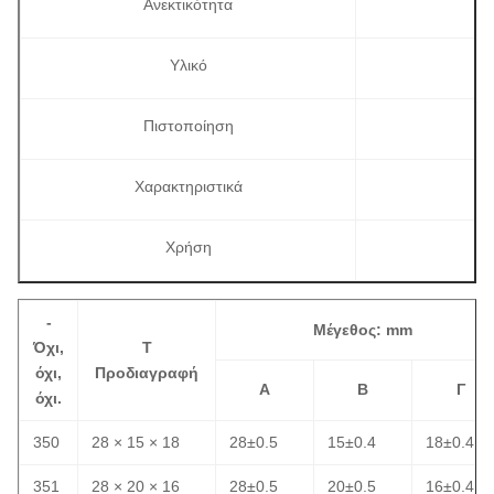
Ανεκτικότητα
Υλικό
Πιστοποίηση
Χαρακτηριστικά
Χρήση
-
Μέγεθος: mm
Όχι,
Τ
όχι,
Προδιαγραφή
Α
Β
Γ
όχι.
350
28 × 15 × 18
28±0.5
15±0.4
18±0.4
351
28 × 20 × 16
28±0.5
20±0.5
16±0.4