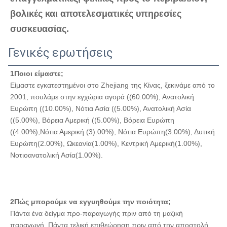
βολικές και αποτελεσματικές υπηρεσίες 
συσκευασίας.
Γενικές ερωτήσεις
1Ποιοι είμαστε;
Είμαστε εγκατεστημένοι στο Zhejiang της Κίνας, ξεκινάμε από το 
2001, πουλάμε στην εγχώρια αγορά ((60.00%), Ανατολική 
Ευρώπη ((10.00%), Νότια Ασία ((5.00%), Ανατολική Ασία 
((5.00%), Βόρεια Αμερική ((5.00%), Βόρεια Ευρώπη 
((4.00%),Νότια Αμερική (3).00%), Νότια Ευρώπη(3.00%), Δυτική 
Ευρώπη(2.00%), Ωκεανία(1.00%), Κεντρική Αμερική(1.00%), 
Νοτιοανατολική Ασία(1.00%).
2Πώς μπορούμε να εγγυηθούμε την ποιότητα;
Πάντα ένα δείγμα προ-παραγωγής πριν από τη μαζική 
παραγωγή. Πάντα τελική επιθεώρηση πριν από την αποστολή.