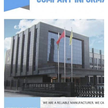
396
63×10×38
63±0.9
10±0.4
38±0.6
397
63×15×38
63±0.9
15±0.4
38±0.6
398
63×20×38
63±0.9
20±0.5
38±0.6
399
85 × 13 × 55
85±1.1
13±0.4
55±0.8
400
85 × 25 × 55
85±1.1
25±0.5
55±0.8
401
96 × 22 × 70
96±1.2
22±0.5
70±1
402
100 × 18 × 50
100±1.3
18±0.4
50±0.8
403
122 × 22 × 70
122±1.5
22±0.5
70±1