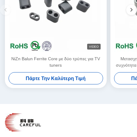
VIDEO
NiZn Balun Ferrite Core με δύο τρύπες για TV
Μετασχη
tuners
συχνότητα 
Πάρτε Την Καλύτερη Τιμή
Πά